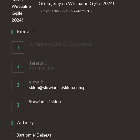
Głosujemy na Wirtualne Gęśle 2024!
11 KWIETNIA 2025
/
0 COMMENTS
Kontakt
ul. Piaskowa 108, 08-110 Siedlce
Telefon:
692-499-450
e-mail:
sklep@slowianskisklep.com.pl
Słowiański sklep
Autorzy
Bartłomiej Dejnega