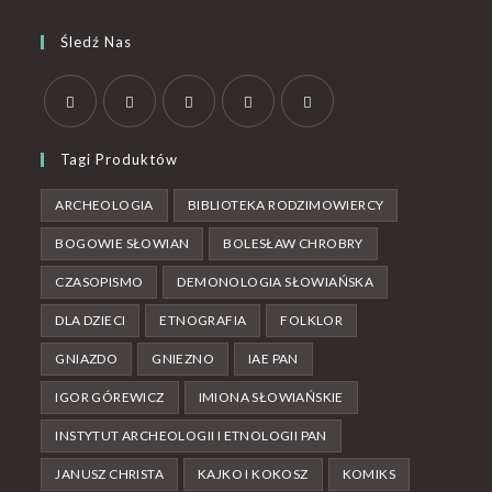
Śledź Nas
Tagi Produktów
ARCHEOLOGIA
BIBLIOTEKA RODZIMOWIERCY
BOGOWIE SŁOWIAN
BOLESŁAW CHROBRY
CZASOPISMO
DEMONOLOGIA SŁOWIAŃSKA
DLA DZIECI
ETNOGRAFIA
FOLKLOR
GNIAZDO
GNIEZNO
IAE PAN
IGOR GÓREWICZ
IMIONA SŁOWIAŃSKIE
INSTYTUT ARCHEOLOGII I ETNOLOGII PAN
JANUSZ CHRISTA
KAJKO I KOKOSZ
KOMIKS