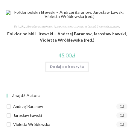
Książki
,
Literatura naukowa i popularnonaukowa na temat Słowiańszczyzny
Folklor polski i litewski – Andrzej Baranow, Jarosław Ławski,
Violetta Wróblewska (red.)
45,00
zł
Dodaj do koszyka
Znajdź Autora
Andrzej Baranow
(1)
Jarosław Ławski
(1)
Violetta Wróblewska
(1)