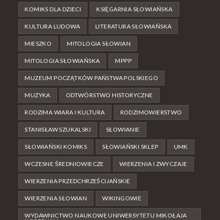
KOMIKS DLA DZIECI
KSIĘGARNIA SŁOWIAŃSKA
KULTURA LUDOWA
LITERATURA SŁOWIAŃSKA
MIESZKO
MITOLOGIA SŁOWIAN
MITOLOGIA SŁOWIAŃSKA
MPPP
MUZEUM POCZĄTKÓW PAŃSTWA POLSKIEGO
MUZYKA
ODTWÓRSTWO HISTORYCZNE
RODZIMA WIARA I KULTURA
RODZIMOWIERSTWO
STANISŁAW SZUKALSKI
SŁOWIANIE
SŁOWIAŃSKI KOMIKS
SŁOWIAŃSKI SKLEP
UMK
WCZESNE ŚREDNIOWIECZE
WIERZENIA I ZWYCZAJE
WIERZENIA PRZEDCHRZEŚCIJAŃSKIE
WIERZENIA SŁOWIAN
WIKINGOWIE
WYDAWNICTWO NAUKOWE UNIWERSYTETU MIKOŁAJA