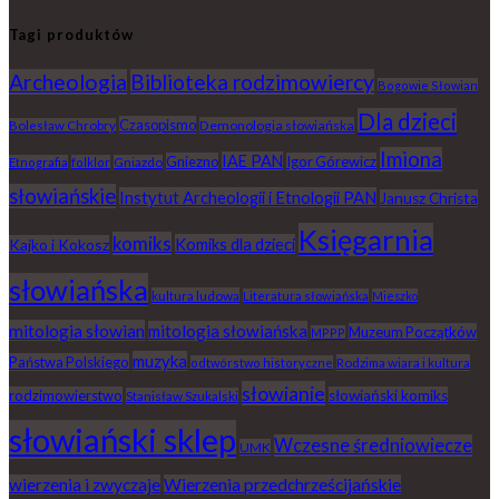
a
tab
Tagi produktów
new
Archeologia
Biblioteka rodzimowiercy
tab
Bogowie Słowian
Dla dzieci
Czasopismo
Demonologia słowiańska
Bolesław Chrobry
Imiona
IAE PAN
Gniezno
Igor Górewicz
Etnografia
folklor
Gniazdo
słowiańskie
Instytut Archeologii i Etnologii PAN
Janusz Christa
Księgarnia
komiks
Komiks dla dzieci
Kajko i Kokosz
słowiańska
kultura ludowa
Literatura słowiańska
Mieszko
mitologia słowian
mitologia słowiańska
Muzeum Początków
MPPP
muzyka
Państwa Polskiego
Rodzima wiara i kultura
odtwórstwo historyczne
słowianie
rodzimowierstwo
słowiański komiks
Stanisław Szukalski
słowiański sklep
Wczesne średniowiecze
UMK
wierzenia i zwyczaje
Wierzenia przedchrześcijańskie