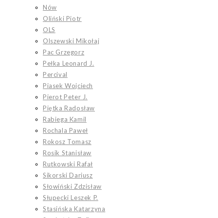
Nów
Oliński Piotr
OLS
Olszewski Mikołaj
Pac Grzegorz
Pełka Leonard J.
Percival
Piasek Wojciech
Pierot Peter J.
Piętka Radosław
Rabiega Kamil
Rochala Paweł
Rokosz Tomasz
Rosik Stanisław
Rutkowski Rafał
Sikorski Dariusz
Słowiński Zdzisław
Słupecki Leszek P.
Stasińska Katarzyna