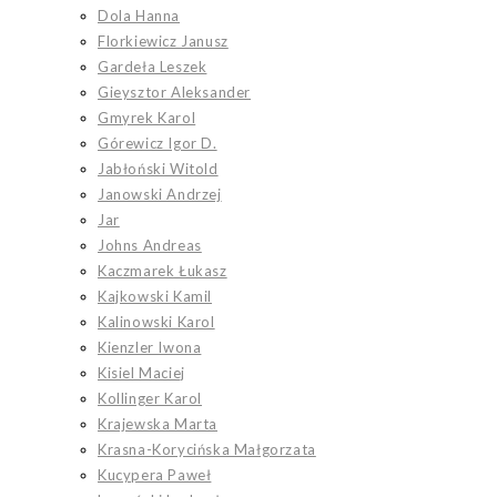
Dola Hanna
Florkiewicz Janusz
Gardeła Leszek
Gieysztor Aleksander
Gmyrek Karol
Górewicz Igor D.
Jabłoński Witold
Janowski Andrzej
Jar
Johns Andreas
Kaczmarek Łukasz
Kajkowski Kamil
Kalinowski Karol
Kienzler Iwona
Kisiel Maciej
Kollinger Karol
Krajewska Marta
Krasna-Korycińska Małgorzata
Kucypera Paweł