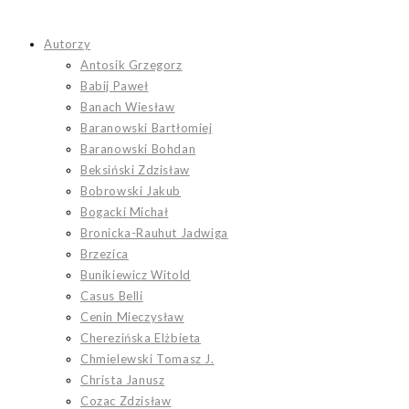
Koniec
treści
Autorzy
Antosik Grzegorz
Babij Paweł
Banach Wiesław
Baranowski Bartłomiej
Baranowski Bohdan
Beksiński Zdzisław
Bobrowski Jakub
Bogacki Michał
Bronicka-Rauhut Jadwiga
Brzezica
Bunikiewicz Witold
Casus Belli
Cenin Mieczysław
Cherezińska Elżbieta
Chmielewski Tomasz J.
Christa Janusz
Cozac Zdzisław