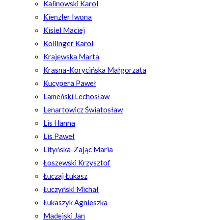
Kalinowski Karol
Kienzler Iwona
Kisiel Maciej
Kollinger Karol
Krajewska Marta
Krasna-Korycińska Małgorzata
Kucypera Paweł
Lameński Lechosław
Lenartowicz Światosław
Lis Hanna
Lis Paweł
Lityńska-Zając Maria
Łoszewski Krzysztof
Łuczaj Łukasz
Łuczyński Michał
Łukaszyk Agnieszka
Madejski Jan