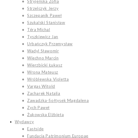
Stryjeńska Zofia
Strzelczyk Jerzy
Szczepanik Paweł
Szukalski Stanisław
Téra Michal
Tyszkiewicz Jan
Urbańczyk Przemysław
Wadyl Sławomir
Wiechno Marcin
Wierzbicki Łukasz
Wrona Mateusz
Wróblewska Violetta
Vargas Witold
Zacharek Natalia
Zawadzka-Sołtysek Magdalena
Zych Paweł
Żukowska Elżbieta
Wydawcy
Eastside
Fundacja Patrimonium Europae