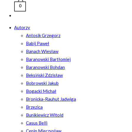
0
Toggle
website
Autorzy
search
Antosik Grzegorz
Babij Paweł
Banach Wiesław
Baranowski Bartłomiej
Baranowski Bohdan
Beksiński Zdzisław
Bobrowski Jakub
Bogacki Michał
Bronicka-Rauhut Jadwiga
Brzezica
Bunikiewicz Witold
Casus Belli
Cenin Mieczysław