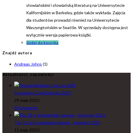
słowiańskimi i słowiańską literaturą na Uniwersytecie
Kalifornijskim w Berkeley, gdzie także wykłada. Zajęcia
dla studentów prowadzi również na Uniwersytecie
Waszyngtońskim w Seattle. W sprzedaży dostępna jest
wyłącznie wersja papierowa książki.
Dodaj do koszyka
Znajdź autora
Andreas Johns
(1)
Aktualności, zapowiedzi
Słowiański Dzień Dziecka 2025
29 maja 2025
/
0 Comments
Top 10 w Słowiańskim sklepie – kwiecień 2025
11 maja 2025
/