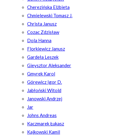
Cherezińska Elżbieta
Chmielewski Tomasz J.
Christa Janusz
Cozac Zdzisław
Dola Hanna
Florkiewicz Janusz
Gardeła Leszek
Gieysztor Aleksander
Gmyrek Karol
Górewicz Igor D.
Jabłoński Witold
Janowski Andrzej
Jar
Johns Andreas
Kaczmarek Łukasz
Kajkowski Kamil