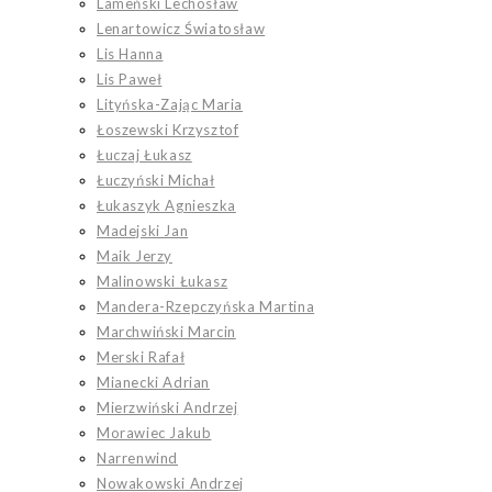
Lameński Lechosław
Lenartowicz Światosław
Lis Hanna
Lis Paweł
Lityńska-Zając Maria
Łoszewski Krzysztof
Łuczaj Łukasz
Łuczyński Michał
Łukaszyk Agnieszka
Madejski Jan
Maik Jerzy
Malinowski Łukasz
Mandera-Rzepczyńska Martina
Marchwiński Marcin
Merski Rafał
Mianecki Adrian
Mierzwiński Andrzej
Morawiec Jakub
Narrenwind
Nowakowski Andrzej