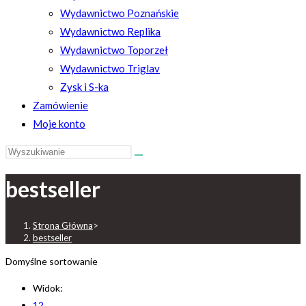
Wydawnictwo Poznańskie
Wydawnictwo Replika
Wydawnictwo Toporzeł
Wydawnictwo Triglav
Zysk i S-ka
Zamówienie
Moje konto
Search
this
bestseller
website
Strona Główna
>
bestseller
Domyślne sortowanie
Widok:
12