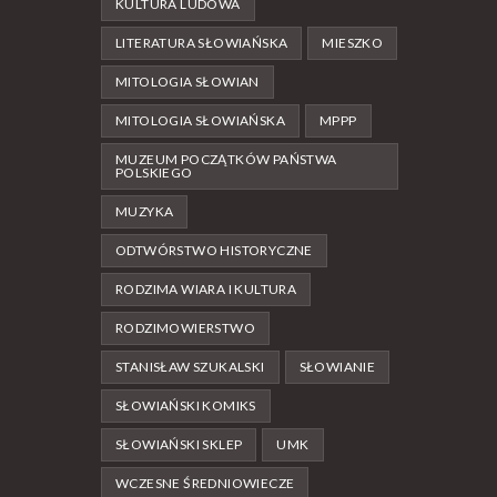
KULTURA LUDOWA
LITERATURA SŁOWIAŃSKA
MIESZKO
MITOLOGIA SŁOWIAN
MITOLOGIA SŁOWIAŃSKA
MPPP
MUZEUM POCZĄTKÓW PAŃSTWA
POLSKIEGO
MUZYKA
ODTWÓRSTWO HISTORYCZNE
RODZIMA WIARA I KULTURA
RODZIMOWIERSTWO
STANISŁAW SZUKALSKI
SŁOWIANIE
SŁOWIAŃSKI KOMIKS
SŁOWIAŃSKI SKLEP
UMK
WCZESNE ŚREDNIOWIECZE