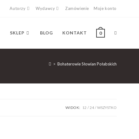
Autorzy
Wydawcy
Zamówienie
Moje konto
SKLEP
BLOG
KONTAKT
0
>
Bohaterowie Słowian Połabskich
WIDOK:
12
24
WSZYSTKO