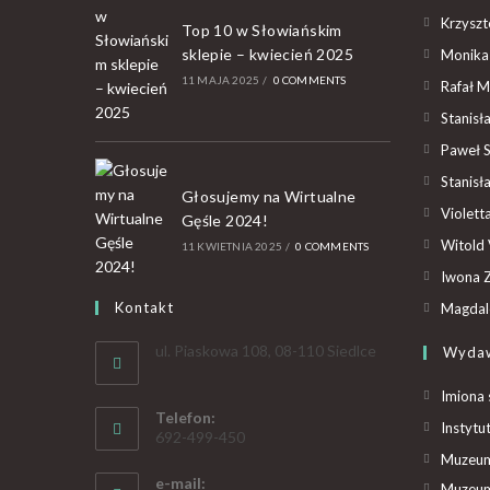
Krzyszto
Top 10 w Słowiańskim
sklepie – kwiecień 2025
Monika
11 MAJA 2025
/
0 COMMENTS
Rafał M
Stanisł
Paweł 
Stanisł
Głosujemy na Wirtualne
Violet
Gęśle 2024!
Witold 
11 KWIETNIA 2025
/
0 COMMENTS
Iwona Z
Kontakt
Magdal
ul. Piaskowa 108, 08-110 Siedlce
Wyda
Imiona 
Telefon:
Instytu
692-499-450
Muzeum 
e-mail:
Muzeum