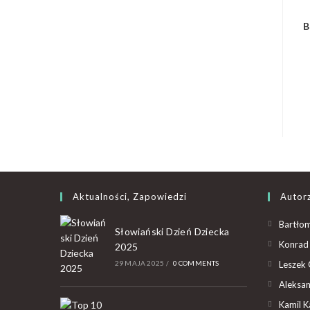
B
Aktualności, Zapowiedzi
Autor
Bartłom
Słowiański Dzień Dziecka
Konrad 
2025
29 MAJA 2025
/
0 COMMENTS
Leszek 
Aleksan
Kamil K