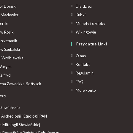
f Lipiński
Dla dzieci
 Maciewicz
Kubki
erski
Monety i ozdoby
aw Rosik
Wikingowie
Szczepanik
Przydatne Linki
aw Szukalski
O nas
ta Wróblewska
Kontakt
Vargas
Regulamin
ajfryd
FAQ
ena Zawadzka-Sołtysek
Moje konto
wcy
słowiańskie
t Archeologii i Etnologii PAN
Mitologii Słowiańskiej
 Początków Państwa Polskiego w