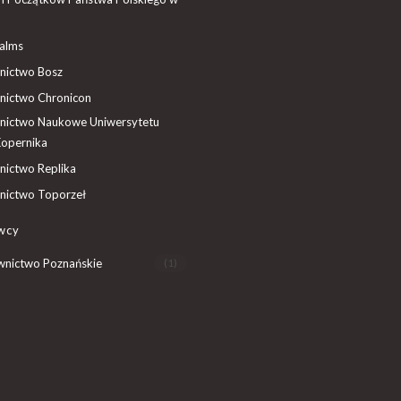
ealms
ictwo Bosz
ictwo Chronicon
ictwo Naukowe Uniwersytetu
Kopernika
ictwo Replika
ictwo Toporzeł
wcy
nictwo Poznańskie
(1)