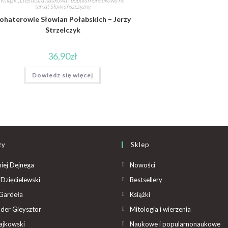
Książki
,
Literatura naukowa i popularnonaukowa na
temat Słowiańszczyzny
ohaterowie Słowian Połabskich – Jerzy
Strzelczyk
36,90
zł
Dowiedz się więcej
zy
Sklep
iej Dejnega
Nowości
Dzięcielewski
Bestsellery
Gardeła
Książki
der Gieysztor
Mitologia i wierzenia
ajkowski
Naukowe i popularnonaukowe