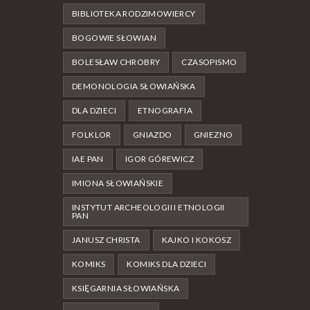
BIBLIOTEKA RODZIMOWIERCY
BOGOWIE SŁOWIAN
BOLESŁAW CHROBRY
CZASOPISMO
DEMONOLOGIA SŁOWIAŃSKA
DLA DZIECI
ETNOGRAFIA
FOLKLOR
GNIAZDO
GNIEZNO
IAE PAN
IGOR GÓREWICZ
IMIONA SŁOWIAŃSKIE
INSTYTUT ARCHEOLOGII I ETNOLOGII
PAN
JANUSZ CHRISTA
KAJKO I KOKOSZ
KOMIKS
KOMIKS DLA DZIECI
KSIĘGARNIA SŁOWIAŃSKA