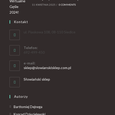
11 KWIETNIA 2025
/
0 COMMENTS
Kontakt
ul. Piaskowa 108, 08-110 Siedlce
Telefon:
692-499-450
e-mail:
sklep@slowianskisklep.com.pl
Słowiański sklep
Autorzy
Bartłomiej Dejnega
Konrad Dzięcielewski