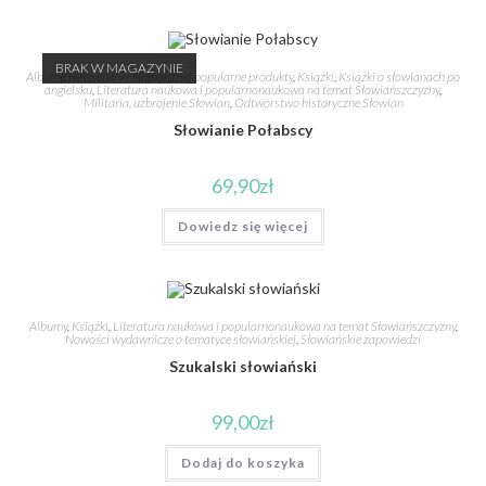
BRAK W MAGAZYNIE
Albumy
,
Bestsellery - Najbardziej popularne produkty
,
Książki
,
Książki o słowianach po
angielsku
,
Literatura naukowa i popularnonaukowa na temat Słowiańszczyzny
,
Militaria, uzbrojenie Słowian
,
Odtwórstwo historyczne Słowian
Słowianie Połabscy
69,90
zł
Dowiedz się więcej
Albumy
,
Książki
,
Literatura naukowa i popularnonaukowa na temat Słowiańszczyzny
,
Nowości wydawnicze o tematyce słowiańskiej
,
Słowiańskie zapowiedzi
Szukalski słowiański
99,00
zł
Dodaj do koszyka