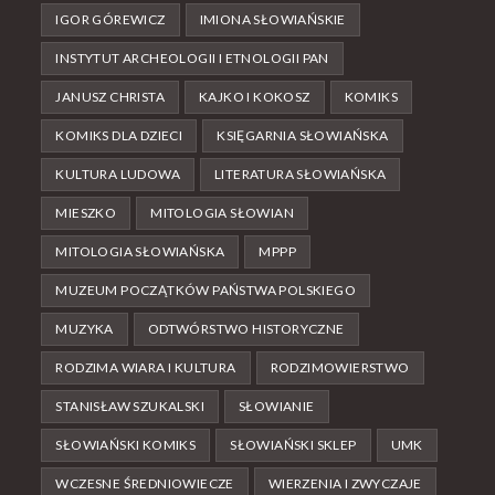
IGOR GÓREWICZ
IMIONA SŁOWIAŃSKIE
INSTYTUT ARCHEOLOGII I ETNOLOGII PAN
JANUSZ CHRISTA
KAJKO I KOKOSZ
KOMIKS
KOMIKS DLA DZIECI
KSIĘGARNIA SŁOWIAŃSKA
KULTURA LUDOWA
LITERATURA SŁOWIAŃSKA
MIESZKO
MITOLOGIA SŁOWIAN
MITOLOGIA SŁOWIAŃSKA
MPPP
MUZEUM POCZĄTKÓW PAŃSTWA POLSKIEGO
MUZYKA
ODTWÓRSTWO HISTORYCZNE
RODZIMA WIARA I KULTURA
RODZIMOWIERSTWO
STANISŁAW SZUKALSKI
SŁOWIANIE
SŁOWIAŃSKI KOMIKS
SŁOWIAŃSKI SKLEP
UMK
WCZESNE ŚREDNIOWIECZE
WIERZENIA I ZWYCZAJE