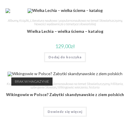
Albumy
,
Książki
,
Literatura naukowa i popularnonaukowa na temat Słowiańszczyzny
,
Nowości wydawnicze o tematyce słowiańskiej
Wielka Lechia – wielka ściema – katalog
129,00
zł
Dodaj do koszyka
BRAK W MAGAZYNIE
Książki
,
Literatura naukowa i popularnonaukowa na temat Słowiańszczyzny
,
Militaria,
uzbrojenie Słowian
,
Wikingowie: wierzenia, historia
Wikingowie w Polsce? Zabytki skandynawskie z ziem polskich
Dowiedz się więcej