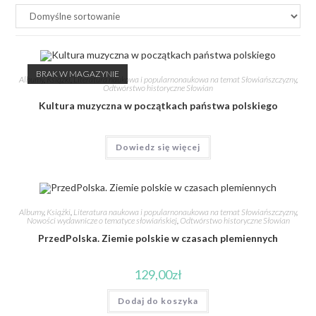
BRAK W MAGAZYNIE
Albumy
,
Książki
,
Literatura naukowa i popularnonaukowa na temat Słowiańszczyzny
,
Odtwórstwo historyczne Słowian
Kultura muzyczna w początkach państwa polskiego
Dowiedz się więcej
Albumy
,
Książki
,
Literatura naukowa i popularnonaukowa na temat Słowiańszczyzny
,
Nowości wydawnicze o tematyce słowiańskiej
,
Odtwórstwo historyczne Słowian
PrzedPolska. Ziemie polskie w czasach plemiennych
129,00
zł
Dodaj do koszyka