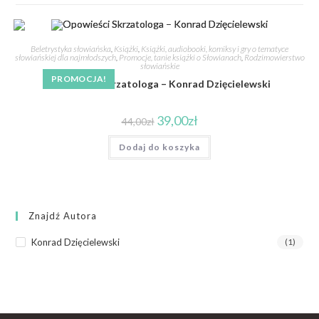
Beletrystyka słowiańska
,
Książki
,
Książki, audiobooki, komiksy i gry o tematyce
słowiańskiej dla najmłodszych
,
Promocje, tanie książki o Słowianach
,
Rodzimowierstwo
słowiańskie
PROMOCJA!
Opowieści Skrzatologa – Konrad Dzięcielewski
39,00
zł
44,00
zł
Dodaj do koszyka
Znajdź Autora
Konrad Dzięcielewski
(1)