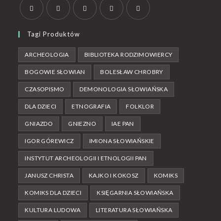
Tagi Produktów
ARCHEOLOGIA
BIBLIOTEKA RODZIMOWIERCY
BOGOWIE SŁOWIAN
BOLESŁAW CHROBRY
CZASOPISMO
DEMONOLOGIA SŁOWIAŃSKA
DLA DZIECI
ETNOGRAFIA
FOLKLOR
GNIAZDO
GNIEZNO
IAE PAN
IGOR GÓREWICZ
IMIONA SŁOWIAŃSKIE
INSTYTUT ARCHEOLOGII I ETNOLOGII PAN
JANUSZ CHRISTA
KAJKO I KOKOSZ
KOMIKS
KOMIKS DLA DZIECI
KSIĘGARNIA SŁOWIAŃSKA
KULTURA LUDOWA
LITERATURA SŁOWIAŃSKA