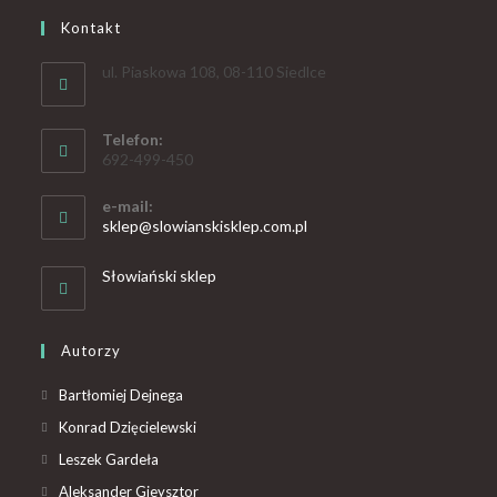
Kontakt
ul. Piaskowa 108, 08-110 Siedlce
Telefon:
692-499-450
e-mail:
sklep@slowianskisklep.com.pl
Słowiański sklep
Autorzy
Bartłomiej Dejnega
Konrad Dzięcielewski
Leszek Gardeła
Aleksander Gieysztor