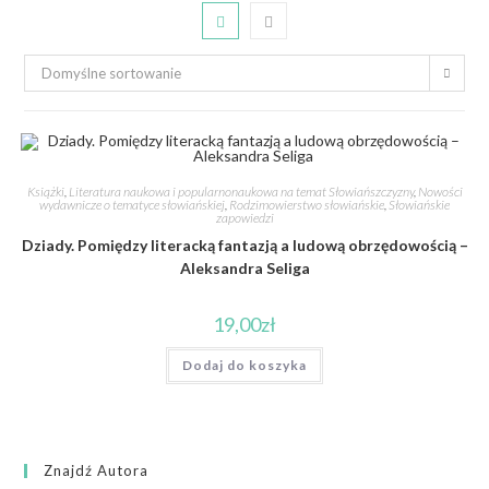
Domyślne sortowanie
Książki
,
Literatura naukowa i popularnonaukowa na temat Słowiańszczyzny
,
Nowości
wydawnicze o tematyce słowiańskiej
,
Rodzimowierstwo słowiańskie
,
Słowiańskie
zapowiedzi
Dziady. Pomiędzy literacką fantazją a ludową obrzędowością –
Aleksandra Seliga
19,00
zł
Dodaj do koszyka
Znajdź Autora