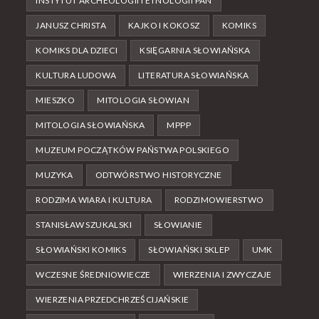
INSTYTUT ARCHEOLOGII I ETNOLOGII PAN
JANUSZ CHRISTA
KAJKO I KOKOSZ
KOMIKS
KOMIKS DLA DZIECI
KSIĘGARNIA SŁOWIAŃSKA
KULTURA LUDOWA
LITERATURA SŁOWIAŃSKA
MIESZKO
MITOLOGIA SŁOWIAN
MITOLOGIA SŁOWIAŃSKA
MPPP
MUZEUM POCZĄTKÓW PAŃSTWA POLSKIEGO
MUZYKA
ODTWÓRSTWO HISTORYCZNE
RODZIMA WIARA I KULTURA
RODZIMOWIERSTWO
STANISŁAW SZUKALSKI
SŁOWIANIE
SŁOWIAŃSKI KOMIKS
SŁOWIAŃSKI SKLEP
UMK
WCZESNE ŚREDNIOWIECZE
WIERZENIA I ZWYCZAJE
WIERZENIA PRZEDCHRZEŚCIJAŃSKIE