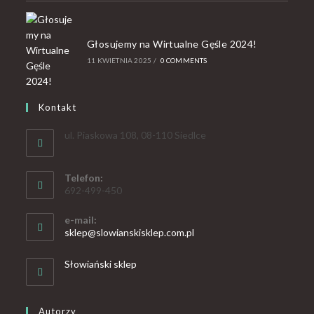
Głosujemy na Wirtualne Gęśle 2024!
11 KWIETNIA 2025
/
0 COMMENTS
Kontakt
ul. Piaskowa 108, 08-110 Siedlce
Telefon:
692-499-450
e-mail:
sklep@slowianskisklep.com.pl
Słowiański sklep
Autorzy