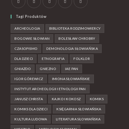
Tagi Produktów
ARCHEOLOGIA
BIBLIOTEKA RODZIMOWIERCY
BOGOWIE SŁOWIAN
BOLESŁAW CHROBRY
CZASOPISMO
DEMONOLOGIA SŁOWIAŃSKA
DLA DZIECI
ETNOGRAFIA
FOLKLOR
GNIAZDO
GNIEZNO
IAE PAN
IGOR GÓREWICZ
IMIONA SŁOWIAŃSKIE
INSTYTUT ARCHEOLOGII I ETNOLOGII PAN
JANUSZ CHRISTA
KAJKO I KOKOSZ
KOMIKS
KOMIKS DLA DZIECI
KSIĘGARNIA SŁOWIAŃSKA
KULTURA LUDOWA
LITERATURA SŁOWIAŃSKA