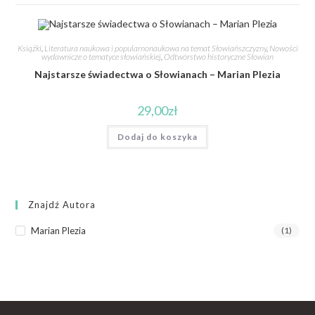
Książki
,
Literatura naukowa i popularnonaukowa na temat Słowiańszczyzny
,
Nowości
wydawnicze o tematyce słowiańskiej
,
Odtwórstwo historyczne Słowian
Najstarsze świadectwa o Słowianach – Marian Plezia
29,00
zł
Dodaj do koszyka
Znajdź Autora
Marian Plezia
(1)