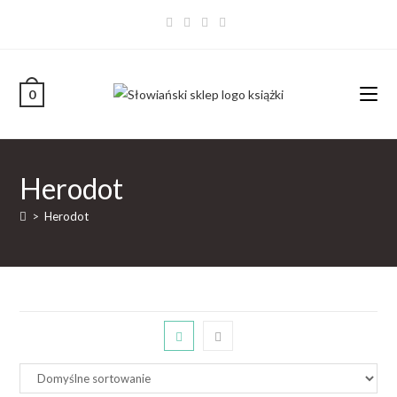
0
Herodot
>
Herodot