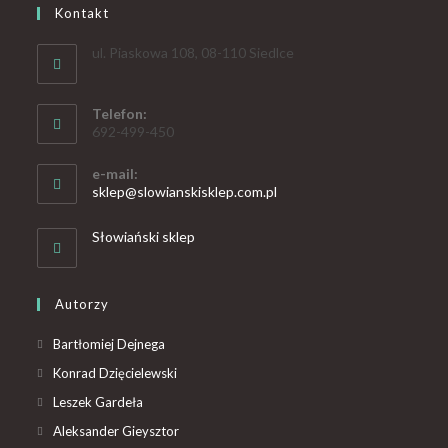
Kontakt
ul. Piaskowa 108, 08-110 Siedlce
Telefon:
692-499-450
e-mail:
sklep@slowianskisklep.com.pl
Słowiański sklep
Autorzy
Bartłomiej Dejnega
Konrad Dzięcielewski
Leszek Gardeła
Aleksander Gieysztor