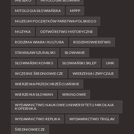
MIESZKO
MITOLOGIA SŁOWIAN
MITOLOGIA SŁOWIAŃSKA
MPPP
MUZEUM POCZĄTKÓW PAŃSTWA POLSKIEGO
MUZYKA
ODTWÓRSTWO HISTORYCZNE
RODZIMA WIARA I KULTURA
RODZIMOWIERSTWO
STANISŁAW SZUKALSKI
SŁOWIANIE
SŁOWIAŃSKI KOMIKS
SŁOWIAŃSKI SKLEP
UMK
WCZESNE ŚREDNIOWIECZE
WIERZENIA I ZWYCZAJE
WIERZENIA PRZEDCHRZEŚCIJAŃSKIE
WIERZENIA SŁOWIAN
WIKINGOWIE
WYDAWNICTWO NAUKOWE UNIWERSYTETU MIKOŁAJA
KOPERNIKA
WYDAWNICTWO REPLIKA
WYDAWNICTWO TRIGLAV
ŚREDNIOWIECZE