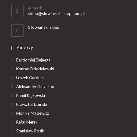
e-mail:
sklep@slowianskisklep.com.pl
Słowiański sklep
Autorzy
Bartłomiej Dejnega
Konrad Dzięcielewski
Leszek Gardeła
Aleksander Gieysztor
Kamil Kajkowski
Krzysztof Lipiński
Monika Maciewicz
Rafał Merski
Stanisław Rosik