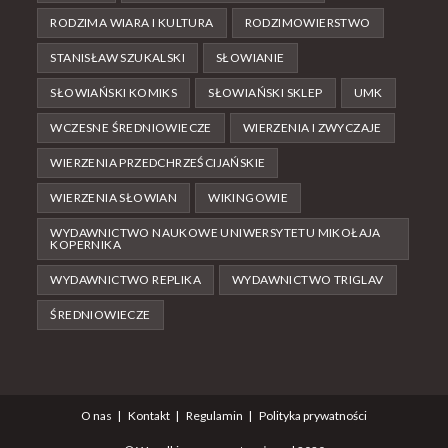
RODZIMA WIARA I KULTURA
RODZIMOWIERSTWO
STANISŁAW SZUKALSKI
SŁOWIANIE
SŁOWIAŃSKI KOMIKS
SŁOWIAŃSKI SKLEP
UMK
WCZESNE ŚREDNIOWIECZE
WIERZENIA I ZWYCZAJE
WIERZENIA PRZEDCHRZEŚCIJAŃSKIE
WIERZENIA SŁOWIAN
WIKINGOWIE
WYDAWNICTWO NAUKOWE UNIWERSYTETU MIKOŁAJA
KOPERNIKA
WYDAWNICTWO REPLIKA
WYDAWNICTWO TRIGLAV
ŚREDNIOWIECZE
O nas
Kontakt
Regulamin
Polityka prywatności