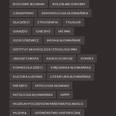
BOGOWIE SŁOWIAN
BOLESŁAW CHROBRY
CZASOPISMO
DEMONOLOGIA SŁOWIAŃSKA
DLA DZIECI
ETNOGRAFIA
FOLKLOR
GNIAZDO
GNIEZNO
IAE PAN
IGOR GÓREWICZ
IMIONA SŁOWIAŃSKIE
INSTYTUT ARCHEOLOGII I ETNOLOGII PAN
JANUSZ CHRISTA
KAJKO I KOKOSZ
KOMIKS
KOMIKS DLA DZIECI
KSIĘGARNIA SŁOWIAŃSKA
KULTURA LUDOWA
LITERATURA SŁOWIAŃSKA
MIESZKO
MITOLOGIA SŁOWIAN
MITOLOGIA SŁOWIAŃSKA
MPPP
MUZEUM POCZĄTKÓW PAŃSTWA POLSKIEGO
MUZYKA
ODTWÓRSTWO HISTORYCZNE