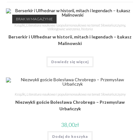
BRAK W MAGAZYNIE
Książki
,
Literatura naukowa i popularnonaukowa na temat Słowiańszczyzny
,
Wikingowie: wierzenia, historia
Berserkir i Ulfhednar w historii, mitach i legendach – Łukasz
Malinowski
Dowiedz się więcej
Książki
,
Literatura naukowa i popularnonaukowa na temat Słowiańszczyzny
Niezwykli goście Bolesława Chrobrego – Przemysław
Urbańczyk
38,00
zł
Dodaj do koszyka