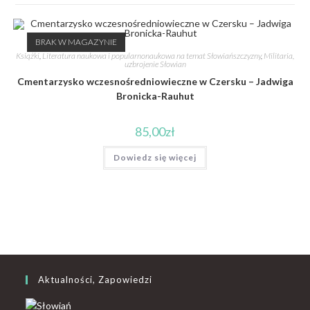
BRAK W MAGAZYNIE
Książki
,
Literatura naukowa i popularnonaukowa na temat Słowiańszczyzny
,
Militaria,
uzbrojenie Słowian
Cmentarzysko wczesnośredniowieczne w Czersku – Jadwiga
Bronicka-Rauhut
85,00
zł
Dowiedz się więcej
Aktualności, Zapowiedzi