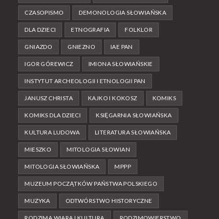
CZASOPISMO
DEMONOLOGIA SŁOWIAŃSKA
DLA DZIECI
ETNOGRAFIA
FOLKLOR
GNIAZDO
GNIEZNO
IAE PAN
IGOR GÓREWICZ
IMIONA SŁOWIAŃSKIE
INSTYTUT ARCHEOLOGII I ETNOLOGII PAN
JANUSZ CHRISTA
KAJKO I KOKOSZ
KOMIKS
KOMIKS DLA DZIECI
KSIĘGARNIA SŁOWIAŃSKA
KULTURA LUDOWA
LITERATURA SŁOWIAŃSKA
MIESZKO
MITOLOGIA SŁOWIAN
MITOLOGIA SŁOWIAŃSKA
MPPP
MUZEUM POCZĄTKÓW PAŃSTWA POLSKIEGO
MUZYKA
ODTWÓRSTWO HISTORYCZNE
RODZIMA WIARA I KULTURA
RODZIMOWIERSTWO