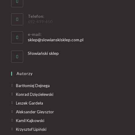
Telefon:
692-499-450
e-mail:
sklep@slowianskisklep.com.pl
Słowiański sklep
Autorzy
Bartłomiej Dejnega
Konrad Dzięcielewski
Leszek Gardeła
Aleksander Gieysztor
Kamil Kajkowski
Krzysztof Lipiński