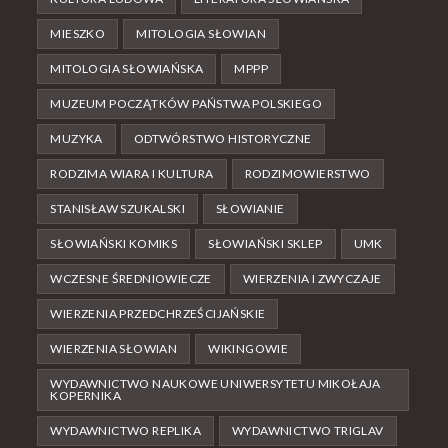
MIESZKO
MITOLOGIA SŁOWIAN
MITOLOGIA SŁOWIAŃSKA
MPPP
MUZEUM POCZĄTKÓW PAŃSTWA POLSKIEGO
MUZYKA
ODTWÓRSTWO HISTORYCZNE
RODZIMA WIARA I KULTURA
RODZIMOWIERSTWO
STANISŁAW SZUKALSKI
SŁOWIANIE
SŁOWIAŃSKI KOMIKS
SŁOWIAŃSKI SKLEP
UMK
WCZESNE ŚREDNIOWIECZE
WIERZENIA I ZWYCZAJE
WIERZENIA PRZEDCHRZEŚCIJAŃSKIE
WIERZENIA SŁOWIAN
WIKINGOWIE
WYDAWNICTWO NAUKOWE UNIWERSYTETU MIKOŁAJA
KOPERNIKA
WYDAWNICTWO REPLIKA
WYDAWNICTWO TRIGLAV