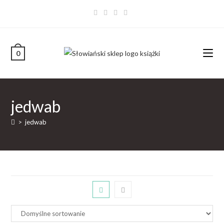
0
jedwab
>
jedwab