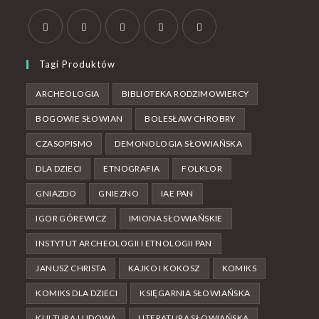
Tagi Produktów
ARCHEOLOGIA
BIBLIOTEKA RODZIMOWIERCY
BOGOWIE SŁOWIAN
BOLESŁAW CHROBRY
CZASOPISMO
DEMONOLOGIA SŁOWIAŃSKA
DLA DZIECI
ETNOGRAFIA
FOLKLOR
GNIAZDO
GNIEZNO
IAE PAN
IGOR GÓREWICZ
IMIONA SŁOWIAŃSKIE
INSTYTUT ARCHEOLOGII I ETNOLOGII PAN
JANUSZ CHRISTA
KAJKO I KOKOSZ
KOMIKS
KOMIKS DLA DZIECI
KSIĘGARNIA SŁOWIAŃSKA
KULTURA LUDOWA
LITERATURA SŁOWIAŃSKA