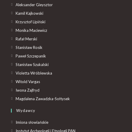
Aleksander Gieysztor
Kamil Kajkowski
Krzysztof Lipiński
Monika Maciewicz
Rafał Merski
Stanisław Rosik
Paweł Szczepanik
Stanisław Szukalski
Violetta Wróblewska
Witold Vargas
Iwona Zajfryd
Magdalena Zawadzka-Sołtysek
Wydawcy
Imiona słowiańskie
Instytut Archeologii i Etnologii PAN