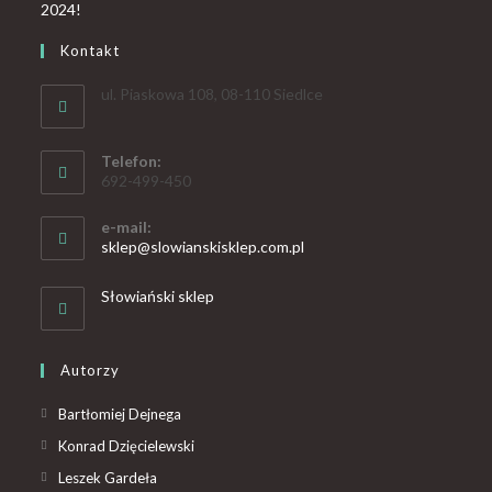
Kontakt
ul. Piaskowa 108, 08-110 Siedlce
Telefon:
692-499-450
e-mail:
sklep@slowianskisklep.com.pl
Słowiański sklep
Autorzy
Bartłomiej Dejnega
Konrad Dzięcielewski
Leszek Gardeła