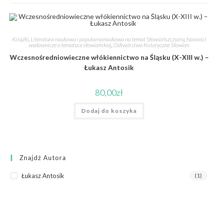
Książki
,
Literatura naukowa i popularnonaukowa na temat Słowiańszczyzny
,
Nowości
wydawnicze o tematyce słowiańskiej
,
Odtwórstwo historyczne Słowian
Wczesnośredniowieczne włókiennictwo na Śląsku (X-XIII w.) –
Łukasz Antosik
80,00
zł
Dodaj do koszyka
Znajdź Autora
Łukasz Antosik
(1)