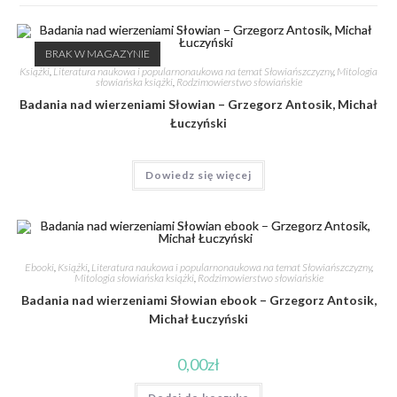
BRAK W MAGAZYNIE
Książki
,
Literatura naukowa i popularnonaukowa na temat Słowiańszczyzny
,
Mitologia
słowiańska książki
,
Rodzimowierstwo słowiańskie
Badania nad wierzeniami Słowian – Grzegorz Antosik, Michał
Łuczyński
Dowiedz się więcej
Ebooki
,
Książki
,
Literatura naukowa i popularnonaukowa na temat Słowiańszczyzny
,
Mitologia słowiańska książki
,
Rodzimowierstwo słowiańskie
Badania nad wierzeniami Słowian ebook – Grzegorz Antosik,
Michał Łuczyński
0,00
zł