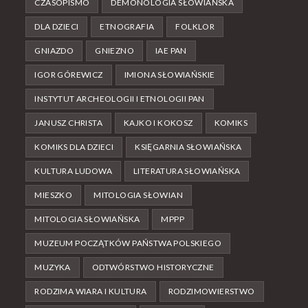
CZASOPISMO
DEMONOLOGIA SŁOWIAŃSKA
DLA DZIECI
ETNOGRAFIA
FOLKLOR
GNIAZDO
GNIEZNO
IAE PAN
IGOR GÓREWICZ
IMIONA SŁOWIAŃSKIE
INSTYTUT ARCHEOLOGII I ETNOLOGII PAN
JANUSZ CHRISTA
KAJKO I KOKOSZ
KOMIKS
KOMIKS DLA DZIECI
KSIĘGARNIA SŁOWIAŃSKA
KULTURA LUDOWA
LITERATURA SŁOWIAŃSKA
MIESZKO
MITOLOGIA SŁOWIAN
MITOLOGIA SŁOWIAŃSKA
MPPP
MUZEUM POCZĄTKÓW PAŃSTWA POLSKIEGO
MUZYKA
ODTWÓRSTWO HISTORYCZNE
RODZIMA WIARA I KULTURA
RODZIMOWIERSTWO