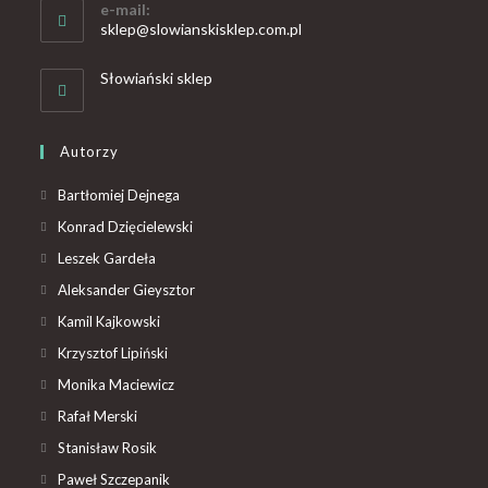
e-mail:
sklep@slowianskisklep.com.pl
Słowiański sklep
Autorzy
Bartłomiej Dejnega
Konrad Dzięcielewski
Leszek Gardeła
Aleksander Gieysztor
Kamil Kajkowski
Krzysztof Lipiński
Monika Maciewicz
Rafał Merski
Stanisław Rosik
Paweł Szczepanik