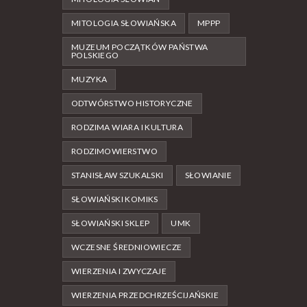
MITOLOGIA SŁOWIAŃSKA
MPPP
MUZEUM POCZĄTKÓW PAŃSTWA
POLSKIEGO
MUZYKA
ODTWÓRSTWO HISTORYCZNE
RODZIMA WIARA I KULTURA
RODZIMOWIERSTWO
STANISŁAW SZUKALSKI
SŁOWIANIE
SŁOWIAŃSKI KOMIKS
SŁOWIAŃSKI SKLEP
UMK
WCZESNE ŚREDNIOWIECZE
WIERZENIA I ZWYCZAJE
WIERZENIA PRZEDCHRZEŚCIJAŃSKIE