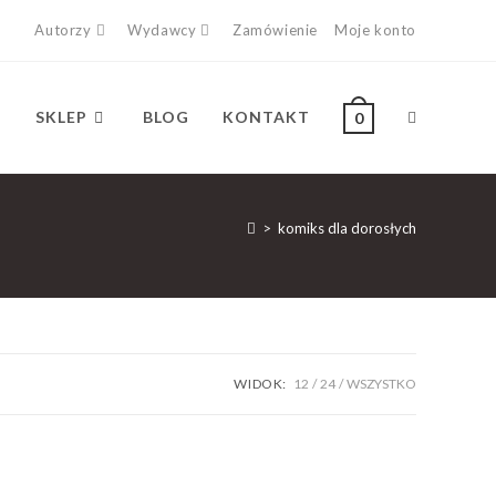
Autorzy
Wydawcy
Zamówienie
Moje konto
SKLEP
BLOG
KONTAKT
0
>
komiks dla dorosłych
WIDOK:
12
24
WSZYSTKO