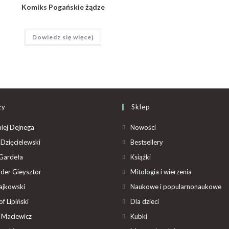
Komiks Pogańskie żądze
Dowiedz się więcej
zy
Sklep
iej Dejnega
Nowości
Dzięcielewski
Bestsellery
Gardeła
Książki
der Gieysztor
Mitologia i wierzenia
ajkowski
Naukowe i popularnonaukowe
f Lipiński
Dla dzieci
 Maciewicz
Kubki