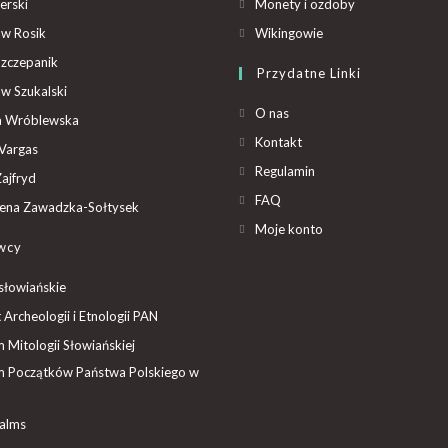
erski
Monety i ozdoby
aw Rosik
Wikingowie
Szczepanik
Przydatne Linki
aw Szukalski
O nas
ta Wróblewska
Kontakt
Vargas
Regulamin
ajfryd
FAQ
ena Zawadzka-Sołtysek
Moje konto
wcy
słowiańskie
t Archeologii i Etnologii PAN
Mitologii Słowiańskiej
 Początków Państwa Polskiego w
ealms