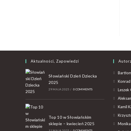
Aktualności, Zapowiedzi
Autor
Bartłom
Słowiański Dzień Dziecka
Konrad 
2025
29 MAJA 2025
/
0 COMMENTS
Leszek 
Aleksan
Kamil K
Krzyszto
Top 10 w Słowiańskim
sklepie – kwiecień 2025
Monika
11 MAJA 2025
/
0 COMMENTS