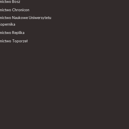
ictwo Bosz
ictwo Chronicon
ictwo Naukowe Uniwersytetu
Kopernika
ictwo Replika
ictwo Toporzeł