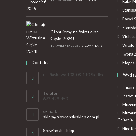
Rafał M
Stanisł
Paweł 
Stanisł
Głosujemy na Wirtualne
Violet
Gęśle 2024!
Witold 
11 KWIETNIA 2025
/
0 COMMENTS
Iwona Z
Kontakt
Magdal
ul. Piaskowa 108, 08-110 Siedlce
Wyda
Imiona 
Telefon:
Instytu
692-499-450
Muzeum 
e-mail:
Muzeum
sklep@slowianskisklep.com.pl
Gnieźnie
Nine R
Słowiański sklep