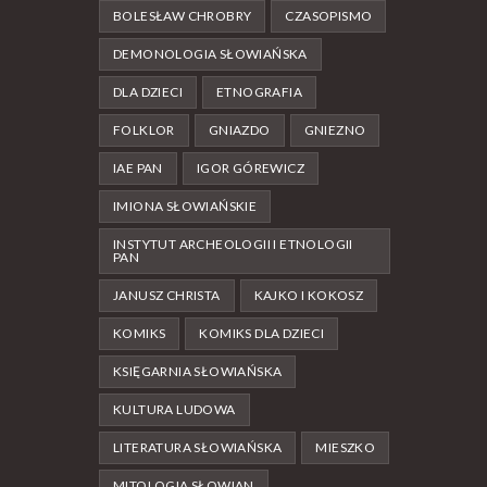
BOLESŁAW CHROBRY
CZASOPISMO
DEMONOLOGIA SŁOWIAŃSKA
DLA DZIECI
ETNOGRAFIA
FOLKLOR
GNIAZDO
GNIEZNO
IAE PAN
IGOR GÓREWICZ
IMIONA SŁOWIAŃSKIE
INSTYTUT ARCHEOLOGII I ETNOLOGII
PAN
JANUSZ CHRISTA
KAJKO I KOKOSZ
KOMIKS
KOMIKS DLA DZIECI
KSIĘGARNIA SŁOWIAŃSKA
KULTURA LUDOWA
LITERATURA SŁOWIAŃSKA
MIESZKO
MITOLOGIA SŁOWIAN