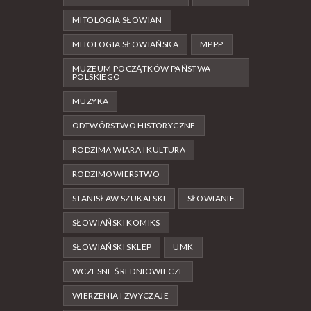
MITOLOGIA SŁOWIAN
MITOLOGIA SŁOWIAŃSKA
MPPP
MUZEUM POCZĄTKÓW PAŃSTWA
POLSKIEGO
MUZYKA
ODTWÓRSTWO HISTORYCZNE
RODZIMA WIARA I KULTURA
RODZIMOWIERSTWO
STANISŁAW SZUKALSKI
SŁOWIANIE
SŁOWIAŃSKI KOMIKS
SŁOWIAŃSKI SKLEP
UMK
WCZESNE ŚREDNIOWIECZE
WIERZENIA I ZWYCZAJE