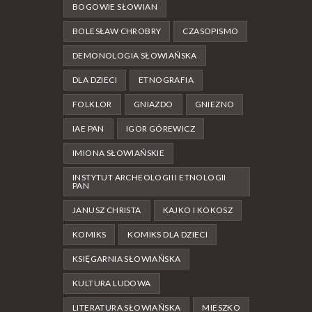
BOGOWIE SŁOWIAN
BOLESŁAW CHROBRY
CZASOPISMO
DEMONOLOGIA SŁOWIAŃSKA
DLA DZIECI
ETNOGRAFIA
FOLKLOR
GNIAZDO
GNIEZNO
IAE PAN
IGOR GÓREWICZ
IMIONA SŁOWIAŃSKIE
INSTYTUT ARCHEOLOGII I ETNOLOGII
PAN
JANUSZ CHRISTA
KAJKO I KOKOSZ
KOMIKS
KOMIKS DLA DZIECI
KSIĘGARNIA SŁOWIAŃSKA
KULTURA LUDOWA
LITERATURA SŁOWIAŃSKA
MIESZKO