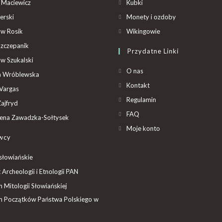
 Maciewicz
Kubki
erski
Monety i ozdoby
aw Rosik
Wikingowie
Szczepanik
Przydatne Linki
aw Szukalski
O nas
ta Wróblewska
Kontakt
Vargas
Regulamin
ajfryd
FAQ
ena Zawadzka-Sołtysek
Moje konto
wcy
słowiańskie
t Archeologii i Etnologii PAN
Mitologii Słowiańskiej
 Początków Państwa Polskiego w