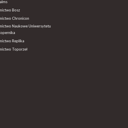
ealms
ictwo Bosz
ictwo Chronicon
ictwo Naukowe Uniwersytetu
Kopernika
ictwo Replika
ictwo Toporzeł