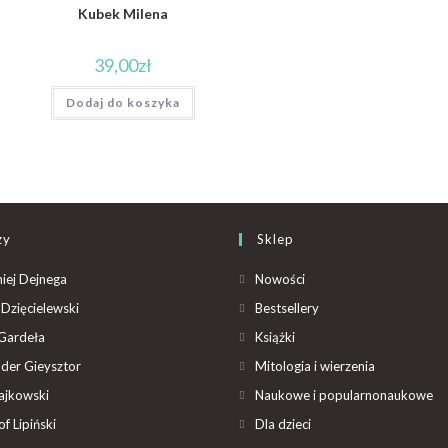
Kubek Milena
39,00
zł
Dodaj do koszyka
zy
Sklep
iej Dejnega
Nowości
Dzięcielewski
Bestsellery
Gardeła
Książki
der Gieysztor
Mitologia i wierzenia
ajkowski
Naukowe i popularnonaukowe
f Lipiński
Dla dzieci