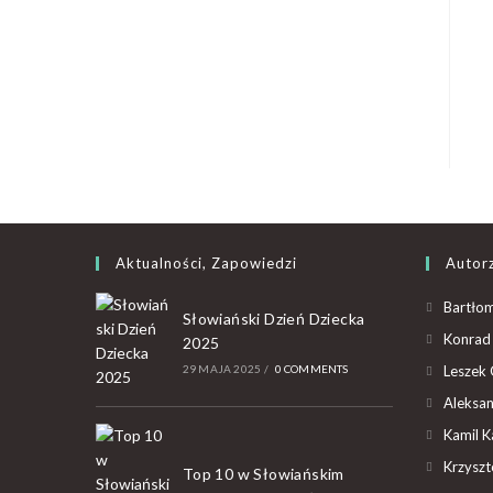
Aktualności, Zapowiedzi
Autor
Bartłom
Słowiański Dzień Dziecka
Konrad 
2025
29 MAJA 2025
/
0 COMMENTS
Leszek 
Aleksan
Kamil K
Krzyszto
Top 10 w Słowiańskim