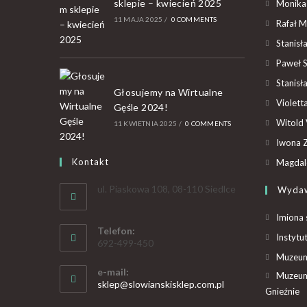
sklepie – kwiecień 2025
Monika
11 MAJA 2025
/
0 COMMENTS
Rafał M
Stanisł
Paweł 
Stanisł
Głosujemy na Wirtualne
Violet
Gęśle 2024!
Witold 
11 KWIETNIA 2025
/
0 COMMENTS
Iwona Z
Kontakt
Magdal
ul. Piaskowa 108, 08-110 Siedlce
Wyda
Imiona 
Telefon:
Instytu
692-499-450
Muzeum 
e-mail:
Muzeum
sklep@slowianskisklep.com.pl
Gnieźnie