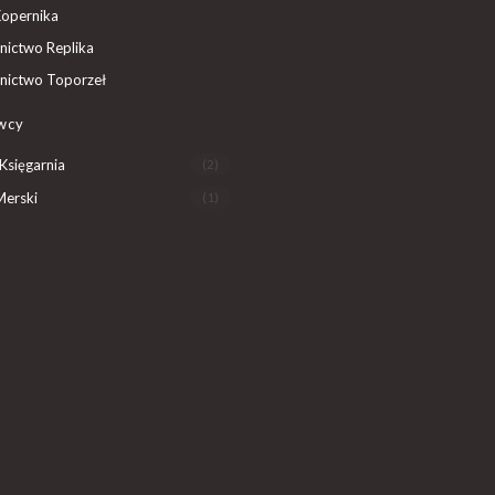
Kopernika
ictwo Replika
ictwo Toporzeł
wcy
Księgarnia
(2)
Merski
(1)