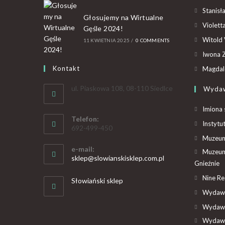
Stanisł
Głosujemy na Wirtualne
Violet
Gęśle 2024!
Witold 
11 KWIETNIA 2025
/
0 COMMENTS
Iwona Z
Kontakt
Magdal
ul. Piaskowa 108, 08-110 Siedlce
Wyda
Imiona 
Telefon:
Instytu
692-499-450
Muzeum 
e-mail:
Muzeum
sklep@slowianskisklep.com.pl
Gnieźnie
Nine R
Słowiański sklep
Wydawn
Wydawn
Wydawn