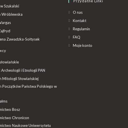
Przydatne Linki
aw Szukalski
O nas
ta Wróblewska
Kontakt
Vargas
Regulamin
ajfryd
FAQ
ena Zawadzka-Sołtysek
Moje konto
wcy
słowiańskie
t Archeologii i Etnologii PAN
Mitologii Słowiańskiej
 Początków Państwa Polskiego w
ealms
ictwo Bosz
ictwo Chronicon
ictwo Naukowe Uniwersytetu