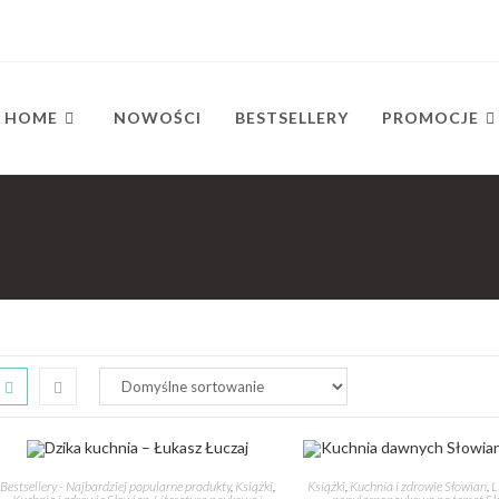
HOME
NOWOŚCI
BESTSELLERY
PROMOCJE
Bestsellery - Najbardziej popularne produkty
,
Książki
,
Książki
,
Kuchnia i zdrowie Słowian
,
L