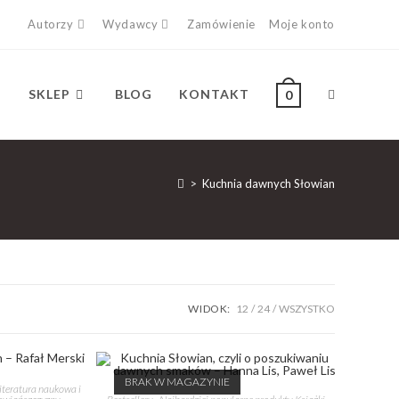
Autorzy
Wydawcy
Zamówienie
Moje konto
SKLEP
BLOG
KONTAKT
0
>
Kuchnia dawnych Słowian
WIDOK:
12
24
WSZYSTKO
BRAK W MAGAZYNIE
iteratura naukowa i