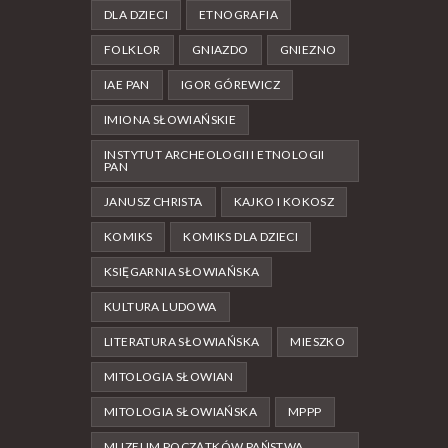
DLA DZIECI
ETNOGRAFIA
FOLKLOR
GNIAZDO
GNIEZNO
IAE PAN
IGOR GÓREWICZ
IMIONA SŁOWIAŃSKIE
INSTYTUT ARCHEOLOGII I ETNOLOGII
PAN
JANUSZ CHRISTA
KAJKO I KOKOSZ
KOMIKS
KOMIKS DLA DZIECI
KSIĘGARNIA SŁOWIAŃSKA
KULTURA LUDOWA
LITERATURA SŁOWIAŃSKA
MIESZKO
MITOLOGIA SŁOWIAN
MITOLOGIA SŁOWIAŃSKA
MPPP
MUZEUM POCZĄTKÓW PAŃSTWA