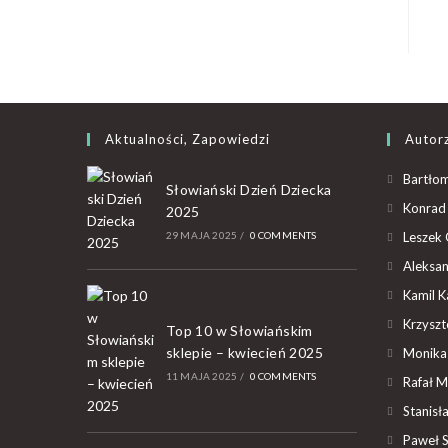
Aktualności, Zapowiedzi
Autor
Bartłom
Słowiański Dzień Dziecka
Konrad 
2025
29 MAJA 2025
/
0 COMMENTS
Leszek 
Aleksan
Kamil K
Krzyszto
Top 10 w Słowiańskim
sklepie – kwiecień 2025
Monika
11 MAJA 2025
/
0 COMMENTS
Rafał M
Stanisł
Paweł 