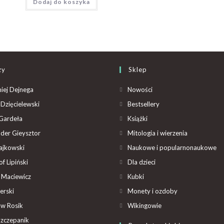
Dodaj do koszyka
zy
Sklep
iej Dejnega
Nowości
Dzięcielewski
Bestsellery
Gardeła
Książki
der Gieysztor
Mitologia i wierzenia
ajkowski
Naukowe i popularnonaukowe
f Lipiński
Dla dzieci
 Maciewicz
Kubki
erski
Monety i ozdoby
aw Rosik
Wikingowie
Szczepanik