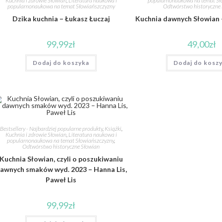
Kuchnia i zdrowie Słowian
,
Literatura naukowa i
popularnonaukowa na temat Sł
popularnonaukowa na temat Słowiańszczyzny
Odtwórstwo historyczne
Dzika kuchnia – Łukasz Łuczaj
Kuchnia dawnych Słowian 
99,99
zł
49,00
zł
Dodaj do koszyka
Dodaj do kosz
Bestsellery - Najbardziej popularne produkty
,
Książki
,
Kuchnia i zdrowie Słowian
,
Literatura naukowa i
popularnonaukowa na temat Słowiańszczyzny
,
Odtwórstwo historyczne Słowian
Kuchnia Słowian, czyli o poszukiwaniu
awnych smaków wyd. 2023 – Hanna Lis,
Paweł Lis
99,99
zł