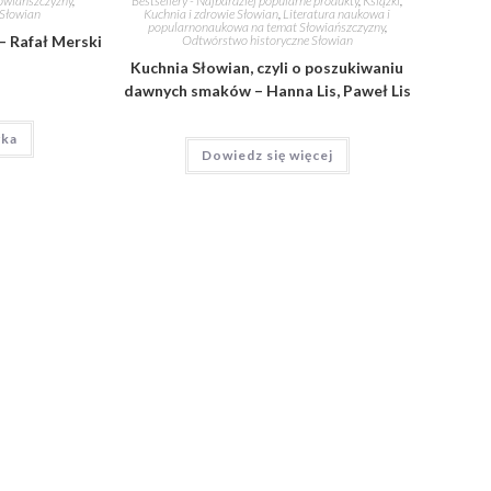
Bestsellery - Najbardziej popularne produkty
,
Książki
,
owiańszczyzny
,
Kuchnia i zdrowie Słowian
,
Literatura naukowa i
 Słowian
popularnonaukowa na temat Słowiańszczyzny
,
Odtwórstwo historyczne Słowian
– Rafał Merski
Kuchnia Słowian, czyli o poszukiwaniu
dawnych smaków – Hanna Lis, Paweł Lis
yka
Dowiedz się więcej