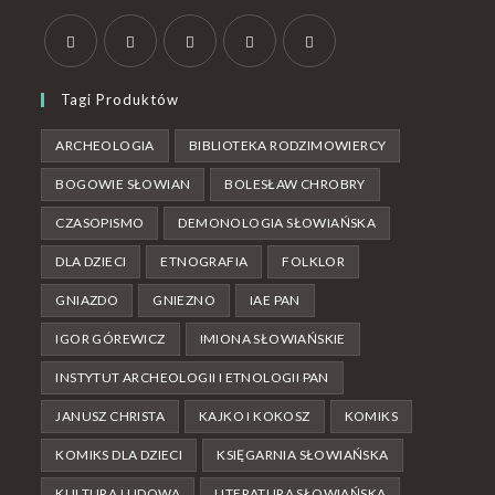
Tagi Produktów
ARCHEOLOGIA
BIBLIOTEKA RODZIMOWIERCY
BOGOWIE SŁOWIAN
BOLESŁAW CHROBRY
CZASOPISMO
DEMONOLOGIA SŁOWIAŃSKA
DLA DZIECI
ETNOGRAFIA
FOLKLOR
GNIAZDO
GNIEZNO
IAE PAN
IGOR GÓREWICZ
IMIONA SŁOWIAŃSKIE
INSTYTUT ARCHEOLOGII I ETNOLOGII PAN
JANUSZ CHRISTA
KAJKO I KOKOSZ
KOMIKS
KOMIKS DLA DZIECI
KSIĘGARNIA SŁOWIAŃSKA
KULTURA LUDOWA
LITERATURA SŁOWIAŃSKA