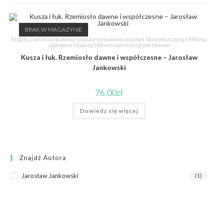
BRAK W MAGAZYNIE
Książki
,
Literatura naukowa i popularnonaukowa na temat Słowiańszczyzny
,
Militaria,
uzbrojenie Słowian
,
Odtwórstwo historyczne Słowian
Kusza i łuk. Rzemiosło dawne i współczesne – Jarosław
Jankowski
76,00
zł
Dowiedz się więcej
Znajdź Autora
Jarosław Jankowski
(1)