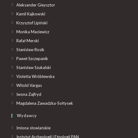
Aleksander Gieysztor
Kamil Kajkowski
Krzysztof Lipiński
Monika Maciewicz
Rafał Merski
Stanisław Rosik
Paweł Szczepanik
Stanisław Szukalski
Violetta Wróblewska
Witold Vargas
Iwona Zajfryd
Magdalena Zawadzka-Sołtysek
Wydawcy
Imiona słowiańskie
Instytut Archeologii i Etnologii PAN