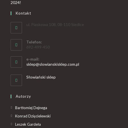
Kontakt
ul. Piaskowa 108, 08-110 Siedlce
Telefon:
692-499-450
e-mail:
sklep@slowianskisklep.com.pl
Słowiański sklep
Autorzy
Bartłomiej Dejnega
Konrad Dzięcielewski
Leszek Gardeła