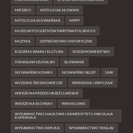
MIESZKO
MITOLOGIA SŁOWIAN
MITOLOGIA SŁOWIAŃSKA
MPPP
MUZEUM POCZĄTKÓW PAŃSTWA POLSKIEGO
MUZYKA
ODTWÓRSTWO HISTORYCZNE
RODZIMA WIARA I KULTURA
RODZIMOWIERSTWO
STANISŁAW SZUKALSKI
SŁOWIANIE
SŁOWIAŃSKI KOMIKS
SŁOWIAŃSKI SKLEP
UMK
WCZESNE ŚREDNIOWIECZE
WIERZENIA I ZWYCZAJE
WIERZENIA PRZEDCHRZEŚCIJAŃSKIE
WIERZENIA SŁOWIAN
WIKINGOWIE
WYDAWNICTWO NAUKOWE UNIWERSYTETU MIKOŁAJA
KOPERNIKA
WYDAWNICTWO REPLIKA
WYDAWNICTWO TRIGLAV