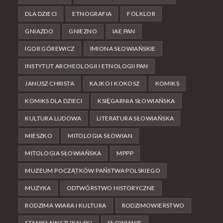
DLA DZIECI
ETNOGRAFIA
FOLKLOR
GNIAZDO
GNIEZNO
IAE PAN
IGOR GÓREWICZ
IMIONA SŁOWIAŃSKIE
INSTYTUT ARCHEOLOGII I ETNOLOGII PAN
JANUSZ CHRISTA
KAJKO I KOKOSZ
KOMIKS
KOMIKS DLA DZIECI
KSIĘGARNIA SŁOWIAŃSKA
KULTURA LUDOWA
LITERATURA SŁOWIAŃSKA
MIESZKO
MITOLOGIA SŁOWIAN
MITOLOGIA SŁOWIAŃSKA
MPPP
MUZEUM POCZĄTKÓW PAŃSTWA POLSKIEGO
MUZYKA
ODTWÓRSTWO HISTORYCZNE
RODZIMA WIARA I KULTURA
RODZIMOWIERSTWO
STANISŁAW SZUKALSKI
SŁOWIANIE