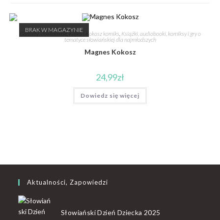
BRAK W MAGAZYNIE
Gadżety słowiańskie
,
Kajko i Kokosz komiks
,
Książki, audiobooki, komiksy i gry o
tematyce słowiańskiej dla najmłodszych
Magnes Kokosz
24,99
zł
Dowiedz się więcej
Aktualności, Zapowiedzi
Słowiański Dzień Dziecka 2025