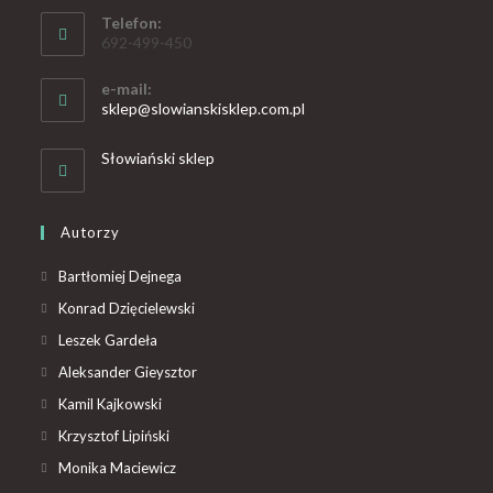
Telefon:
692-499-450
e-mail:
sklep@slowianskisklep.com.pl
Słowiański sklep
Autorzy
Bartłomiej Dejnega
Konrad Dzięcielewski
Leszek Gardeła
Aleksander Gieysztor
Kamil Kajkowski
Krzysztof Lipiński
Monika Maciewicz