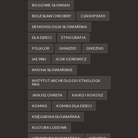
BOGOWIE SŁOWIAN
BOLESŁAW CHROBRY
CZASOPISMO
DEMONOLOGIA SŁOWIAŃSKA
DLA DZIECI
ETNOGRAFIA
FOLKLOR
GNIAZDO
GNIEZNO
IAE PAN
IGOR GÓREWICZ
IMIONA SŁOWIAŃSKIE
INSTYTUT ARCHEOLOGII I ETNOLOGII
PAN
JANUSZ CHRISTA
KAJKO I KOKOSZ
KOMIKS
KOMIKS DLA DZIECI
KSIĘGARNIA SŁOWIAŃSKA
KULTURA LUDOWA