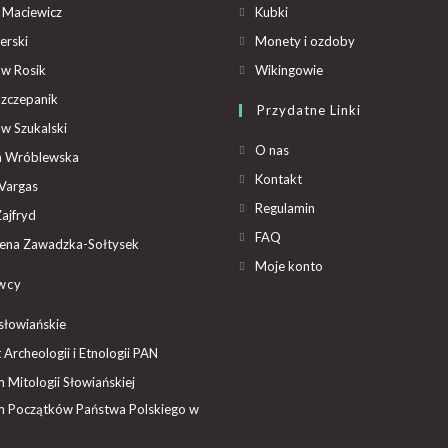
 Maciewicz
Kubki
erski
Monety i ozdoby
aw Rosik
Wikingowie
Szczepanik
Przydatne Linki
aw Szukalski
O nas
ta Wróblewska
Kontakt
Vargas
Regulamin
ajfryd
FAQ
ena Zawadzka-Sołtysek
Moje konto
wcy
słowiańskie
t Archeologii i Etnologii PAN
Mitologii Słowiańskiej
 Początków Państwa Polskiego w