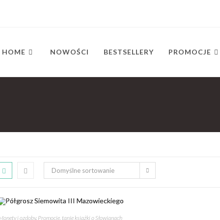
HOME
NOWOŚCI
BESTSELLERY
PROMOCJE
Domyślne sortowanie
Monety i ozdoby
,
Promocje, tanie książki o Słowianach