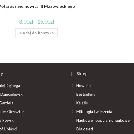
Półgrosz Siemowita III Mazowieckiego
8,00
zł
-
15,00
zł
Dodaj do koszyka
zy
Sklep
iej Dejnega
Nowości
Dzięcielewski
Bestsellery
Gardeła
Książki
der Gieysztor
Mitologia i wierzenia
ajkowski
Naukowe i popularnonaukowe
f Lipiński
Dla dzieci