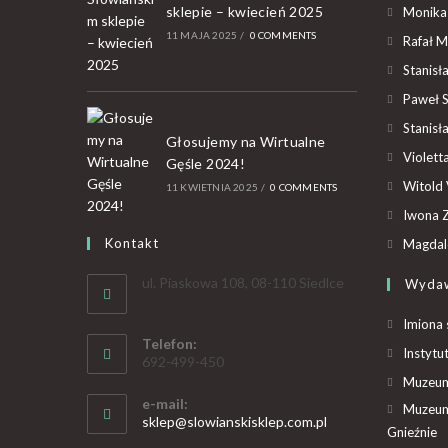
sklepie – kwiecień 2025
Monika
11 MAJA 2025
/
0 COMMENTS
Rafał M
Stanisł
Paweł 
Stanisł
Głosujemy na Wirtualne
Violet
Gęśle 2024!
Witold 
11 KWIETNIA 2025
/
0 COMMENTS
Iwona Z
Kontakt
Magdal
ul. Piaskowa 108, 08-110 Siedlce
Wyda
Imiona 
Telefon:
Instytu
692-499-450
Muzeum 
e-mail:
Muzeum
sklep@slowianskisklep.com.pl
Gnieźnie