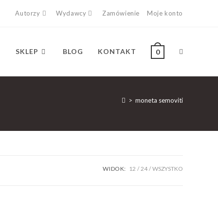
Autorzy
Wydawcy
Zamówienie
Moje konto
SKLEP
BLOG
KONTAKT
0
>
moneta semoviti
WIDOK:
12
24
WSZYSTKO