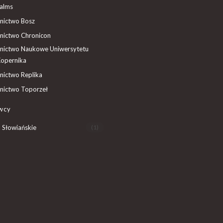
ealms
ictwo Bosz
ictwo Chronicon
ictwo Naukowe Uniwersytetu
Kopernika
ictwo Replika
ictwo Toporzeł
wcy
 Słowiańskie
(1)