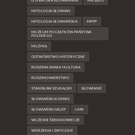
LITERATURA SŁOWIAŃSKA
MIESZKO
MITOLOGIA SŁOWIAN
MITOLOGIA SŁOWIAŃSKA
MPPP
MUZEUM POCZĄTKÓW PAŃSTWA
POLSKIEGO
MUZYKA
ODTWÓRSTWO HISTORYCZNE
RODZIMA WIARA I KULTURA
RODZIMOWIERSTWO
STANISŁAW SZUKALSKI
SŁOWIANIE
SŁOWIAŃSKI KOMIKS
SŁOWIAŃSKI SKLEP
UMK
WCZESNE ŚREDNIOWIECZE
WIERZENIA I ZWYCZAJE