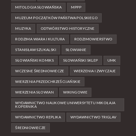
MITOLOGIA SŁOWIAŃSKA
MPPP
MUZEUM POCZĄTKÓW PAŃSTWA POLSKIEGO
MUZYKA
ODTWÓRSTWO HISTORYCZNE
RODZIMA WIARA I KULTURA
RODZIMOWIERSTWO
STANISŁAW SZUKALSKI
SŁOWIANIE
SŁOWIAŃSKI KOMIKS
SŁOWIAŃSKI SKLEP
UMK
WCZESNE ŚREDNIOWIECZE
WIERZENIA I ZWYCZAJE
WIERZENIA PRZEDCHRZEŚCIJAŃSKIE
WIERZENIA SŁOWIAN
WIKINGOWIE
WYDAWNICTWO NAUKOWE UNIWERSYTETU MIKOŁAJA
KOPERNIKA
WYDAWNICTWO REPLIKA
WYDAWNICTWO TRIGLAV
ŚREDNIOWIECZE