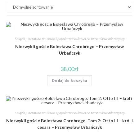
Książki
,
Literatura naukowa i popularnonaukowa na temat Słowiańszczyzny
Niezwykli goście Bolesława Chrobrego – Przemysław
Urbańczyk
38,00
zł
Dodaj do koszyka
Książki
,
Literatura naukowa i popularnonaukowa na temat Słowiańszczyzny
Niezwykli goście Bolesława Chrobrego. Tom 2: Otto III – król i
cesarz – Przemysław Urbańczyk