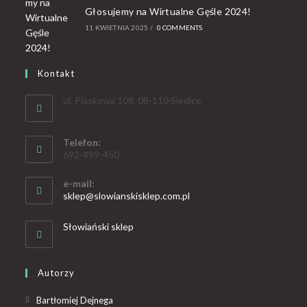
Głosujemy na Wirtualne Gęśle 2024!
11 KWIETNIA 2025
/
0 COMMENTS
Kontakt
ul. Piaskowa 108, 08-110 Siedlce
Telefon:
692-499-450
e-mail:
sklep@slowianskisklep.com.pl
Słowiański sklep
Autorzy
Bartłomiej Dejnega