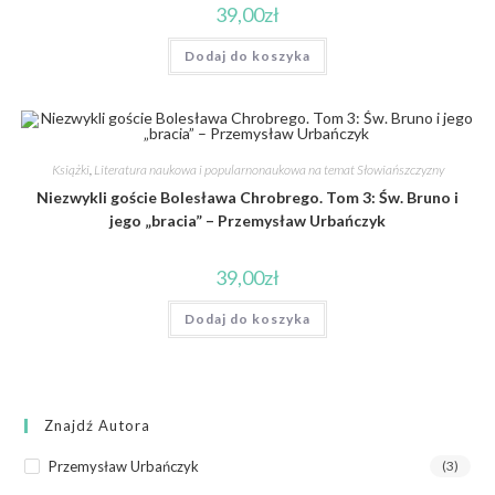
39,00
zł
Dodaj do koszyka
Książki
,
Literatura naukowa i popularnonaukowa na temat Słowiańszczyzny
Niezwykli goście Bolesława Chrobrego. Tom 3: Św. Bruno i
jego „bracia” – Przemysław Urbańczyk
39,00
zł
Dodaj do koszyka
Znajdź Autora
Przemysław Urbańczyk
(3)