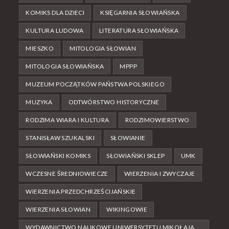
KOMIKS DLA DZIECI
KSIĘGARNIA SŁOWIAŃSKA
KULTURA LUDOWA
LITERATURA SŁOWIAŃSKA
MIESZKO
MITOLOGIA SŁOWIAN
MITOLOGIA SŁOWIAŃSKA
MPPP
MUZEUM POCZĄTKÓW PAŃSTWA POLSKIEGO
MUZYKA
ODTWÓRSTWO HISTORYCZNE
RODZIMA WIARA I KULTURA
RODZIMOWIERSTWO
STANISŁAW SZUKALSKI
SŁOWIANIE
SŁOWIAŃSKI KOMIKS
SŁOWIAŃSKI SKLEP
UMK
WCZESNE ŚREDNIOWIECZE
WIERZENIA I ZWYCZAJE
WIERZENIA PRZEDCHRZEŚCIJAŃSKIE
WIERZENIA SŁOWIAN
WIKINGOWIE
WYDAWNICTWO NAUKOWE UNIWERSYTETU MIKOŁAJA