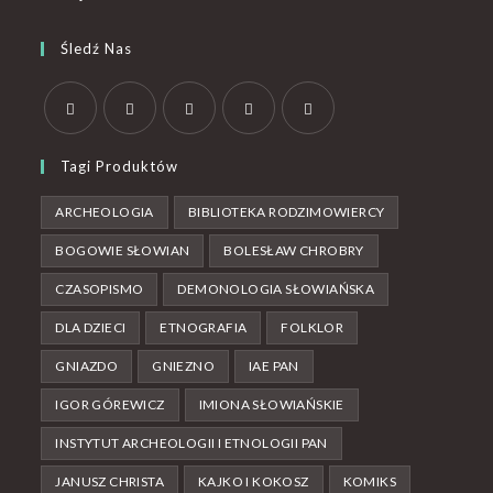
Śledź Nas
Tagi Produktów
ARCHEOLOGIA
BIBLIOTEKA RODZIMOWIERCY
BOGOWIE SŁOWIAN
BOLESŁAW CHROBRY
CZASOPISMO
DEMONOLOGIA SŁOWIAŃSKA
DLA DZIECI
ETNOGRAFIA
FOLKLOR
GNIAZDO
GNIEZNO
IAE PAN
IGOR GÓREWICZ
IMIONA SŁOWIAŃSKIE
INSTYTUT ARCHEOLOGII I ETNOLOGII PAN
JANUSZ CHRISTA
KAJKO I KOKOSZ
KOMIKS