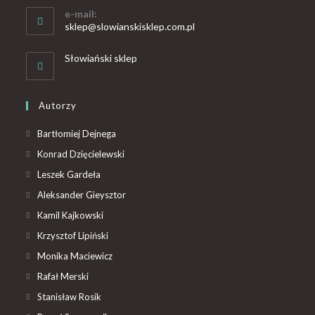
e-mail:
sklep@slowianskisklep.com.pl
Słowiański sklep
Autorzy
Bartłomiej Dejnega
Konrad Dzięcielewski
Leszek Gardeła
Aleksander Gieysztor
Kamil Kajkowski
Krzysztof Lipiński
Monika Maciewicz
Rafał Merski
Stanisław Rosik