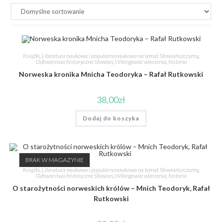
Książki
,
Literatura naukowa i popularnonaukowa na temat Słowiańszczyzny
,
Odtwórstwo historyczne Słowian
,
Wikingowie: wierzenia, historia
Norweska kronika Mnicha Teodoryka – Rafał Rutkowski
38,00
zł
Dodaj do koszyka
BRAK W MAGAZYNIE
Książki
,
Literatura naukowa i popularnonaukowa na temat Słowiańszczyzny
,
Odtwórstwo historyczne Słowian
,
Wikingowie: wierzenia, historia
O starożytności norweskich królów – Mnich Teodoryk, Rafał
Rutkowski