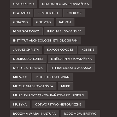
CZASOPISMO
DEMONOLOGIA SŁOWIAŃSKA
DLA DZIECI
ETNOGRAFIA
FOLKLOR
GNIAZDO
GNIEZNO
IAE PAN
IGOR GÓREWICZ
IMIONA SŁOWIAŃSKIE
INSTYTUT ARCHEOLOGII I ETNOLOGII PAN
JANUSZ CHRISTA
KAJKO I KOKOSZ
KOMIKS
KOMIKS DLA DZIECI
KSIĘGARNIA SŁOWIAŃSKA
KULTURA LUDOWA
LITERATURA SŁOWIAŃSKA
MIESZKO
MITOLOGIA SŁOWIAN
MITOLOGIA SŁOWIAŃSKA
MPPP
MUZEUM POCZĄTKÓW PAŃSTWA POLSKIEGO
MUZYKA
ODTWÓRSTWO HISTORYCZNE
RODZIMA WIARA I KULTURA
RODZIMOWIERSTWO