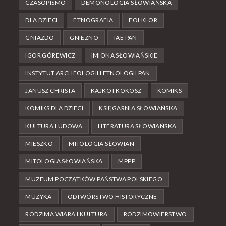
CZASOPISMO
DEMONOLOGIA SŁOWIAŃSKA
DLA DZIECI
ETNOGRAFIA
FOLKLOR
GNIAZDO
GNIEZNO
IAE PAN
IGOR GÓREWICZ
IMIONA SŁOWIAŃSKIE
INSTYTUT ARCHEOLOGII I ETNOLOGII PAN
JANUSZ CHRISTA
KAJKO I KOKOSZ
KOMIKS
KOMIKS DLA DZIECI
KSIĘGARNIA SŁOWIAŃSKA
KULTURA LUDOWA
LITERATURA SŁOWIAŃSKA
MIESZKO
MITOLOGIA SŁOWIAN
MITOLOGIA SŁOWIAŃSKA
MPPP
MUZEUM POCZĄTKÓW PAŃSTWA POLSKIEGO
MUZYKA
ODTWÓRSTWO HISTORYCZNE
RODZIMA WIARA I KULTURA
RODZIMOWIERSTWO