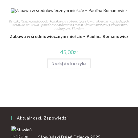
Książki
,
Książki, audiobooki, komiksy i gry o tematyce słowiańskiej dla najmłodszych
,
Literatura naukowa i popularnonaukowa na temat Słowiańszczyzny
,
Odtwórstwo
historyczne Słowian
Zabawa w średniowiecznym mieście – Paulina Romanowicz
45,00
zł
Dodaj do koszyka
Aktualności, Zapowiedzi
Słowiański Dzień Dziecka 2025