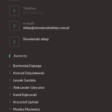
Telefon:
692-499-450
e-mail:
sklep@slowianskisklep.com.pl
Słowiański sklep
Autorzy
Bartłomiej Dejnega
Konrad Dzięcielewski
Leszek Gardeła
Aleksander Gieysztor
Kamil Kajkowski
Krzysztof Lipiński
Monika Maciewicz