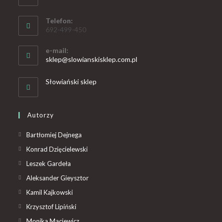
Telefon:
692-499-450
e-mail:
sklep@slowianskisklep.com.pl
Słowiański sklep
Autorzy
Bartłomiej Dejnega
Konrad Dzięcielewski
Leszek Gardeła
Aleksander Gieysztor
Kamil Kajkowski
Krzysztof Lipiński
Monika Maciewicz