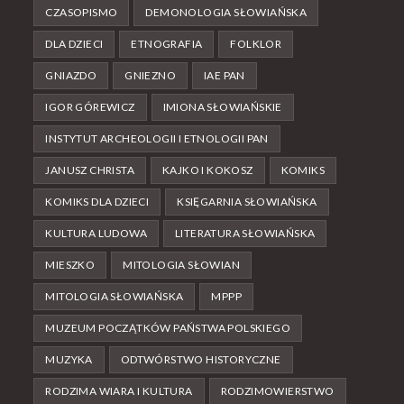
CZASOPISMO
DEMONOLOGIA SŁOWIAŃSKA
DLA DZIECI
ETNOGRAFIA
FOLKLOR
GNIAZDO
GNIEZNO
IAE PAN
IGOR GÓREWICZ
IMIONA SŁOWIAŃSKIE
INSTYTUT ARCHEOLOGII I ETNOLOGII PAN
JANUSZ CHRISTA
KAJKO I KOKOSZ
KOMIKS
KOMIKS DLA DZIECI
KSIĘGARNIA SŁOWIAŃSKA
KULTURA LUDOWA
LITERATURA SŁOWIAŃSKA
MIESZKO
MITOLOGIA SŁOWIAN
MITOLOGIA SŁOWIAŃSKA
MPPP
MUZEUM POCZĄTKÓW PAŃSTWA POLSKIEGO
MUZYKA
ODTWÓRSTWO HISTORYCZNE
RODZIMA WIARA I KULTURA
RODZIMOWIERSTWO