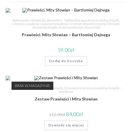
Beletrystyka słowiańska
,
Bestsellery - Najbardziej popularne produkty
,
Książki
,
Literatura naukowa i popularnonaukowa na temat Słowiańszczyzny
,
Mitologia
słowiańska książki
,
Rodzimowierstwo słowiańskie
Prawieści. Mity Słowian – Bartłomiej Dejnega
59,00
zł
Dodaj do koszyka
BRAK W MAGAZYNIE
Promocje, tanie książki o Słowianach
,
Zestawy promocyjne produktów: książek i
komiksów
Zestaw Prawieści i Mity Słowian
84,00
zł
112,00
zł
Dowiedz się więcej