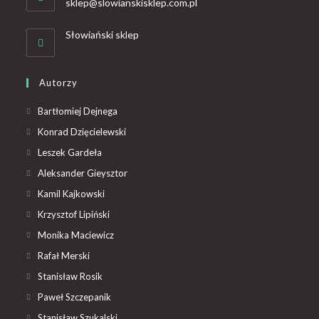
sklep@slowianskisklep.com.pl
Słowiański sklep
Autorzy
Bartłomiej Dejnega
Konrad Dzięcielewski
Leszek Gardeła
Aleksander Gieysztor
Kamil Kajkowski
Krzysztof Lipiński
Monika Maciewicz
Rafał Merski
Stanisław Rosik
Paweł Szczepanik
Stanisław Szukalski