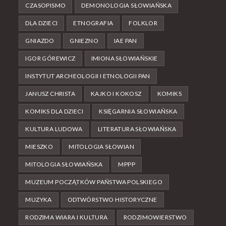
CZASOPISMO
DEMONOLOGIA SŁOWIAŃSKA
DLA DZIECI
ETNOGRAFIA
FOLKLOR
GNIAZDO
GNIEZNO
IAE PAN
IGOR GÓREWICZ
IMIONA SŁOWIAŃSKIE
INSTYTUT ARCHEOLOGII I ETNOLOGII PAN
JANUSZ CHRISTA
KAJKO I KOKOSZ
KOMIKS
KOMIKS DLA DZIECI
KSIĘGARNIA SŁOWIAŃSKA
KULTURA LUDOWA
LITERATURA SŁOWIAŃSKA
MIESZKO
MITOLOGIA SŁOWIAN
MITOLOGIA SŁOWIAŃSKA
MPPP
MUZEUM POCZĄTKÓW PAŃSTWA POLSKIEGO
MUZYKA
ODTWÓRSTWO HISTORYCZNE
RODZIMA WIARA I KULTURA
RODZIMOWIERSTWO