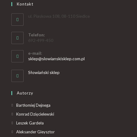
Kontakt
ul. Piaskowa 108, 08-110 Siedlce
Telefon:
692-499-450
e-mail:
sklep@slowianskisklep.com.pl
Słowiański sklep
Autorzy
Bartłomiej Dejnega
Konrad Dzięcielewski
Leszek Gardeła
Aleksander Gieysztor