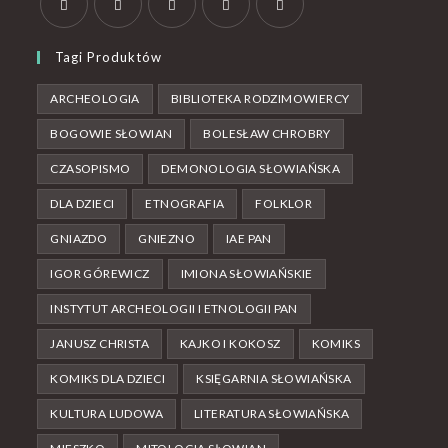
Tagi Produktów
ARCHEOLOGIA
BIBLIOTEKA RODZIMOWIERCY
BOGOWIE SŁOWIAN
BOLESŁAW CHROBRY
CZASOPISMO
DEMONOLOGIA SŁOWIAŃSKA
DLA DZIECI
ETNOGRAFIA
FOLKLOR
GNIAZDO
GNIEZNO
IAE PAN
IGOR GÓREWICZ
IMIONA SŁOWIAŃSKIE
INSTYTUT ARCHEOLOGII I ETNOLOGII PAN
JANUSZ CHRISTA
KAJKO I KOKOSZ
KOMIKS
KOMIKS DLA DZIECI
KSIĘGARNIA SŁOWIAŃSKA
KULTURA LUDOWA
LITERATURA SŁOWIAŃSKA