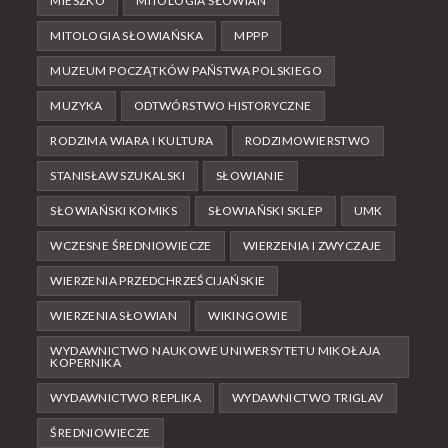
MIESZKO
MITOLOGIA SŁOWIAN
MITOLOGIA SŁOWIAŃSKA
MPPP
MUZEUM POCZĄTKÓW PAŃSTWA POLSKIEGO
MUZYKA
ODTWÓRSTWO HISTORYCZNE
RODZIMA WIARA I KULTURA
RODZIMOWIERSTWO
STANISŁAW SZUKALSKI
SŁOWIANIE
SŁOWIAŃSKI KOMIKS
SŁOWIAŃSKI SKLEP
UMK
WCZESNE ŚREDNIOWIECZE
WIERZENIA I ZWYCZAJE
WIERZENIA PRZEDCHRZEŚCIJAŃSKIE
WIERZENIA SŁOWIAN
WIKINGOWIE
WYDAWNICTWO NAUKOWE UNIWERSYTETU MIKOŁAJA
KOPERNIKA
WYDAWNICTWO REPLIKA
WYDAWNICTWO TRIGLAV
ŚREDNIOWIECZE