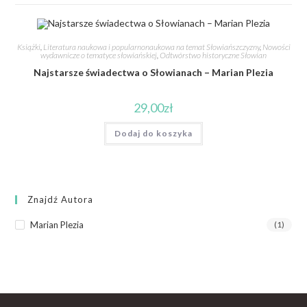
Książki
,
Literatura naukowa i popularnonaukowa na temat Słowiańszczyzny
,
Nowości
wydawnicze o tematyce słowiańskiej
,
Odtwórstwo historyczne Słowian
Najstarsze świadectwa o Słowianach – Marian Plezia
29,00
zł
Dodaj do koszyka
Znajdź Autora
Marian Plezia
(1)