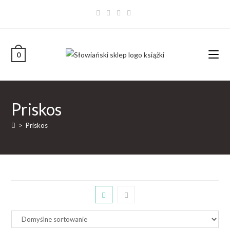
0
Priskos
>
Priskos