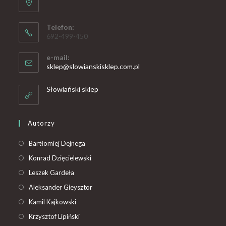
Telefon:
692-499-450
e-mail:
sklep@slowianskisklep.com.pl
Słowiański sklep
Autorzy
Bartłomiej Dejnega
Konrad Dzięcielewski
Leszek Gardeła
Aleksander Gieysztor
Kamil Kajkowski
Krzysztof Lipiński