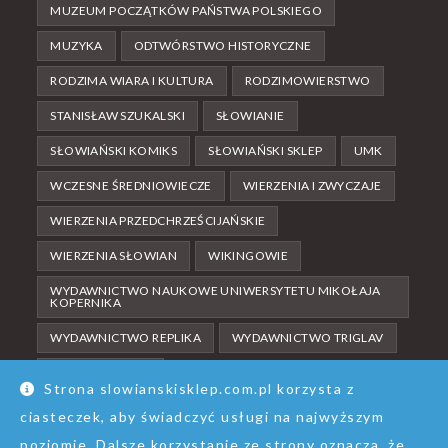
MUZEUM POCZĄTKÓW PAŃSTWA POLSKIEGO
MUZYKA
ODTWÓRSTWO HISTORYCZNE
RODZIMA WIARA I KULTURA
RODZIMOWIERSTWO
STANISŁAW SZUKALSKI
SŁOWIANIE
SŁOWIAŃSKI KOMIKS
SŁOWIAŃSKI SKLEP
UMK
WCZESNE ŚREDNIOWIECZE
WIERZENIA I ZWYCZAJE
WIERZENIA PRZEDCHRZEŚCIJAŃSKIE
WIERZENIA SŁOWIAN
WIKINGOWIE
WYDAWNICTWO NAUKOWE UNIWERSYTETU MIKOŁAJA
KOPERNIKA
WYDAWNICTWO REPLIKA
WYDAWNICTWO TRIGLAV
ŚREDNIOWIECZE
Strona slowianskisklep.com.pl korzysta z
ciasteczek, aby świadczyć usługi na najwyższym
poziomie. Dalsze korzystanie ze strony oznacza, że