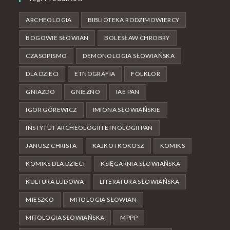
ARCHEOLOGIA
BIBLIOTEKA RODZIMOWIERCY
BOGOWIE SŁOWIAN
BOLESŁAW CHROBRY
CZASOPISMO
DEMONOLOGIA SŁOWIAŃSKA
DLA DZIECI
ETNOGRAFIA
FOLKLOR
GNIAZDO
GNIEZNO
IAE PAN
IGOR GÓREWICZ
IMIONA SŁOWIAŃSKIE
INSTYTUT ARCHEOLOGII I ETNOLOGII PAN
JANUSZ CHRISTA
KAJKO I KOKOSZ
KOMIKS
KOMIKS DLA DZIECI
KSIĘGARNIA SŁOWIAŃSKA
KULTURA LUDOWA
LITERATURA SŁOWIAŃSKA
MIESZKO
MITOLOGIA SŁOWIAN
MITOLOGIA SŁOWIAŃSKA
MPPP