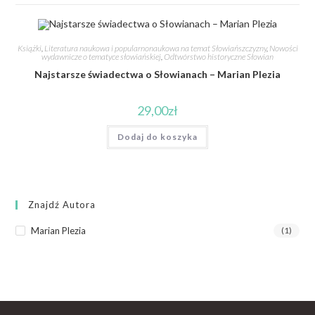
Książki
,
Literatura naukowa i popularnonaukowa na temat Słowiańszczyzny
,
Nowości
wydawnicze o tematyce słowiańskiej
,
Odtwórstwo historyczne Słowian
Najstarsze świadectwa o Słowianach – Marian Plezia
29,00
zł
Dodaj do koszyka
Znajdź Autora
Marian Plezia
(1)