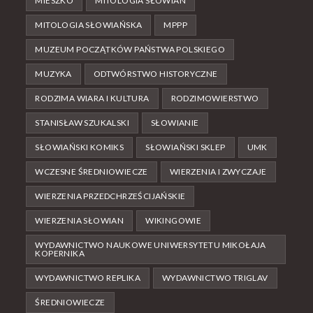
MIESZKO
MITOLOGIA SŁOWIAN
MITOLOGIA SŁOWIAŃSKA
MPPP
MUZEUM POCZĄTKÓW PAŃSTWA POLSKIEGO
MUZYKA
ODTWÓRSTWO HISTORYCZNE
RODZIMA WIARA I KULTURA
RODZIMOWIERSTWO
STANISŁAW SZUKALSKI
SŁOWIANIE
SŁOWIAŃSKI KOMIKS
SŁOWIAŃSKI SKLEP
UMK
WCZESNE ŚREDNIOWIECZE
WIERZENIA I ZWYCZAJE
WIERZENIA PRZEDCHRZEŚCIJAŃSKIE
WIERZENIA SŁOWIAN
WIKINGOWIE
WYDAWNICTWO NAUKOWE UNIWERSYTETU MIKOŁAJA
KOPERNIKA
WYDAWNICTWO REPLIKA
WYDAWNICTWO TRIGLAV
ŚREDNIOWIECZE