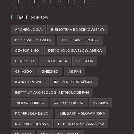
Tagi Produktów
ARCHEOLOGIA
BIBLIOTEKA RODZIMOWIERCY
BOGOWIE SŁOWIAN
BOLESŁAW CHROBRY
CZASOPISMO
DEMONOLOGIA SŁOWIAŃSKA
DLA DZIECI
ETNOGRAFIA
FOLKLOR
GNIAZDO
GNIEZNO
IAE PAN
IGOR GÓREWICZ
IMIONA SŁOWIAŃSKIE
INSTYTUT ARCHEOLOGII I ETNOLOGII PAN
JANUSZ CHRISTA
KAJKO I KOKOSZ
KOMIKS
KOMIKS DLA DZIECI
KSIĘGARNIA SŁOWIAŃSKA
KULTURA LUDOWA
LITERATURA SŁOWIAŃSKA