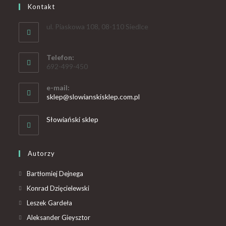
Kontakt
ul. Piaskowa 108, 08-110 Siedlce
Telefon:
692-499-450
e-mail:
sklep@slowianskisklep.com.pl
Słowiański sklep
Autorzy
Bartłomiej Dejnega
Konrad Dzięcielewski
Leszek Gardeła
Aleksander Gieysztor