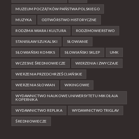
MUZEUM POCZĄTKÓW PAŃSTWA POLSKIEGO
MUZYKA
ODTWÓRSTWO HISTORYCZNE
RODZIMA WIARA I KULTURA
RODZIMOWIERSTWO
STANISŁAW SZUKALSKI
SŁOWIANIE
SŁOWIAŃSKI KOMIKS
SŁOWIAŃSKI SKLEP
UMK
WCZESNE ŚREDNIOWIECZE
WIERZENIA I ZWYCZAJE
WIERZENIA PRZEDCHRZEŚCIJAŃSKIE
WIERZENIA SŁOWIAN
WIKINGOWIE
WYDAWNICTWO NAUKOWE UNIWERSYTETU MIKOŁAJA
KOPERNIKA
WYDAWNICTWO REPLIKA
WYDAWNICTWO TRIGLAV
ŚREDNIOWIECZE