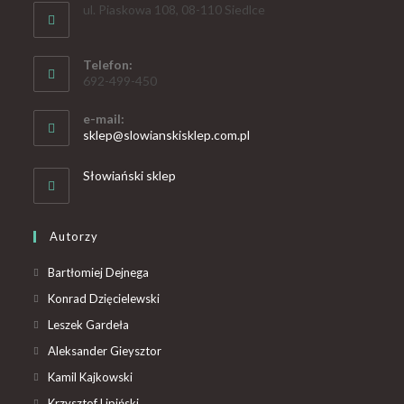
ul. Piaskowa 108, 08-110 Siedlce
Telefon:
692-499-450
e-mail:
sklep@slowianskisklep.com.pl
Słowiański sklep
Autorzy
Bartłomiej Dejnega
Konrad Dzięcielewski
Leszek Gardeła
Aleksander Gieysztor
Kamil Kajkowski
Krzysztof Lipiński