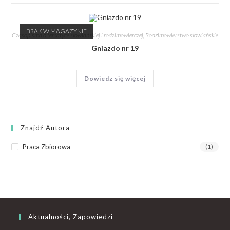
BRAK W MAGAZYNIE
Czasopisma o tematyce słowiańskiej i rodzimowierczej
,
Rodzimowierstwo słowiańskie
Gniazdo nr 19
Dowiedz się więcej
Znajdź Autora
Praca Zbiorowa
(1)
Aktualności, Zapowiedzi