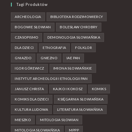
Tagi Produktów
ARCHEOLOGIA
BIBLIOTEKA RODZIMOWIERCY
BOGOWIE SŁOWIAN
BOLESŁAW CHROBRY
CZASOPISMO
DEMONOLOGIA SŁOWIAŃSKA
DLA DZIECI
ETNOGRAFIA
FOLKLOR
GNIAZDO
GNIEZNO
IAE PAN
IGOR GÓREWICZ
IMIONA SŁOWIAŃSKIE
INSTYTUT ARCHEOLOGII I ETNOLOGII PAN
JANUSZ CHRISTA
KAJKO I KOKOSZ
KOMIKS
KOMIKS DLA DZIECI
KSIĘGARNIA SŁOWIAŃSKA
KULTURA LUDOWA
LITERATURA SŁOWIAŃSKA
MIESZKO
MITOLOGIA SŁOWIAN
MITOLOGIA SŁOWIAŃSKA
MPPP