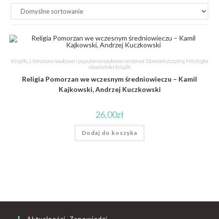
Książki
,
Literatura naukowa i popularnonaukowa na temat Słowiańszczyzny
,
Mitologia
słowiańska książki
Religia Pomorzan we wczesnym średniowieczu – Kamil
Kajkowski, Andrzej Kuczkowski
26,00
zł
Dodaj do koszyka
Aktualności, Zapowiedzi