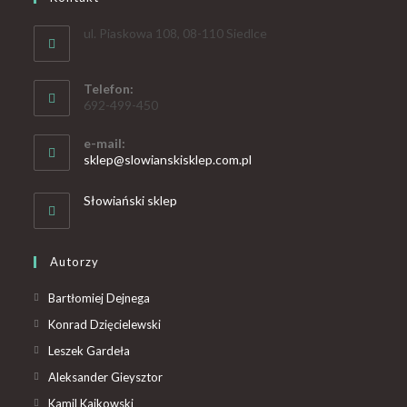
ul. Piaskowa 108, 08-110 Siedlce
Telefon:
692-499-450
e-mail:
sklep@slowianskisklep.com.pl
Słowiański sklep
Autorzy
Bartłomiej Dejnega
Konrad Dzięcielewski
Leszek Gardeła
Aleksander Gieysztor
Kamil Kajkowski