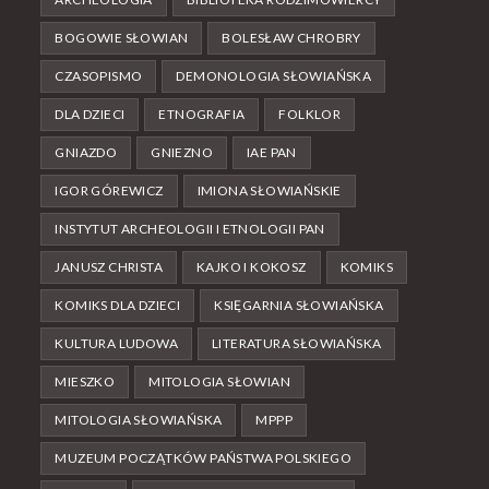
BOGOWIE SŁOWIAN
BOLESŁAW CHROBRY
CZASOPISMO
DEMONOLOGIA SŁOWIAŃSKA
DLA DZIECI
ETNOGRAFIA
FOLKLOR
GNIAZDO
GNIEZNO
IAE PAN
IGOR GÓREWICZ
IMIONA SŁOWIAŃSKIE
INSTYTUT ARCHEOLOGII I ETNOLOGII PAN
JANUSZ CHRISTA
KAJKO I KOKOSZ
KOMIKS
KOMIKS DLA DZIECI
KSIĘGARNIA SŁOWIAŃSKA
KULTURA LUDOWA
LITERATURA SŁOWIAŃSKA
MIESZKO
MITOLOGIA SŁOWIAN
MITOLOGIA SŁOWIAŃSKA
MPPP
MUZEUM POCZĄTKÓW PAŃSTWA POLSKIEGO