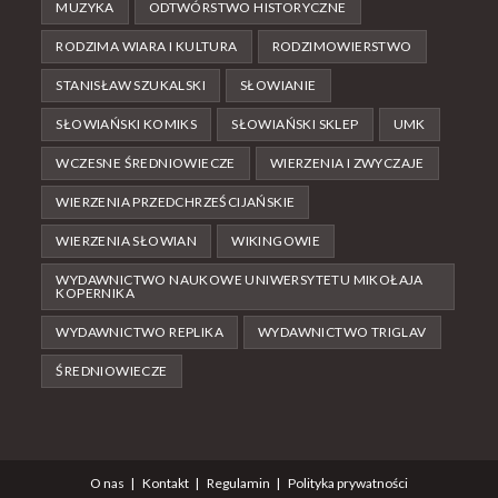
MUZYKA
ODTWÓRSTWO HISTORYCZNE
RODZIMA WIARA I KULTURA
RODZIMOWIERSTWO
STANISŁAW SZUKALSKI
SŁOWIANIE
SŁOWIAŃSKI KOMIKS
SŁOWIAŃSKI SKLEP
UMK
WCZESNE ŚREDNIOWIECZE
WIERZENIA I ZWYCZAJE
WIERZENIA PRZEDCHRZEŚCIJAŃSKIE
WIERZENIA SŁOWIAN
WIKINGOWIE
WYDAWNICTWO NAUKOWE UNIWERSYTETU MIKOŁAJA
KOPERNIKA
WYDAWNICTWO REPLIKA
WYDAWNICTWO TRIGLAV
ŚREDNIOWIECZE
O nas
Kontakt
Regulamin
Polityka prywatności