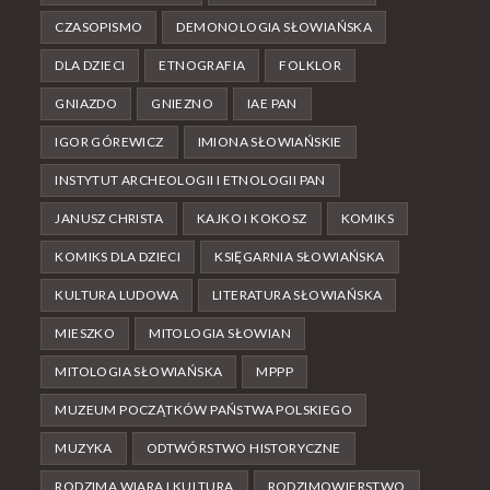
CZASOPISMO
DEMONOLOGIA SŁOWIAŃSKA
DLA DZIECI
ETNOGRAFIA
FOLKLOR
GNIAZDO
GNIEZNO
IAE PAN
IGOR GÓREWICZ
IMIONA SŁOWIAŃSKIE
INSTYTUT ARCHEOLOGII I ETNOLOGII PAN
JANUSZ CHRISTA
KAJKO I KOKOSZ
KOMIKS
KOMIKS DLA DZIECI
KSIĘGARNIA SŁOWIAŃSKA
KULTURA LUDOWA
LITERATURA SŁOWIAŃSKA
MIESZKO
MITOLOGIA SŁOWIAN
MITOLOGIA SŁOWIAŃSKA
MPPP
MUZEUM POCZĄTKÓW PAŃSTWA POLSKIEGO
MUZYKA
ODTWÓRSTWO HISTORYCZNE
RODZIMA WIARA I KULTURA
RODZIMOWIERSTWO