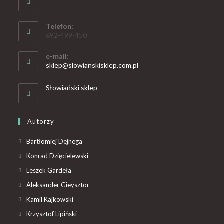
Telefon:
692-499-450
e-mail:
sklep@slowianskisklep.com.pl
Słowiański sklep
Autorzy
Bartłomiej Dejnega
Konrad Dzięcielewski
Leszek Gardeła
Aleksander Gieysztor
Kamil Kajkowski
Krzysztof Lipiński