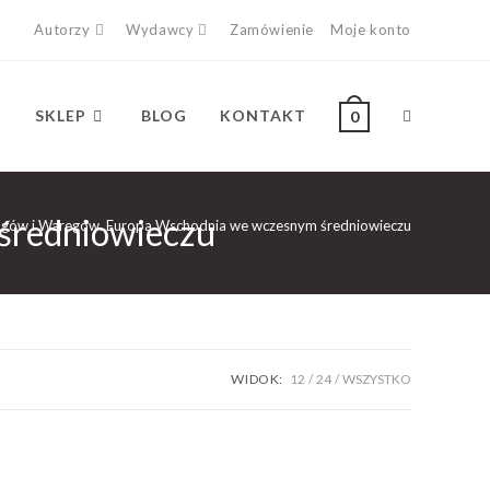
Autorzy
Wydawcy
Zamówienie
Moje konto
SKLEP
BLOG
KONTAKT
0
średniowieczu
ngów i Waregów. Europa Wschodnia we wczesnym średniowieczu
WIDOK:
12
24
WSZYSTKO