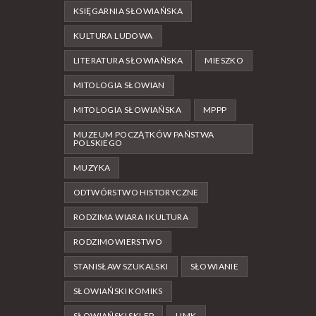
KSIĘGARNIA SŁOWIAŃSKA
KULTURA LUDOWA
LITERATURA SŁOWIAŃSKA
MIESZKO
MITOLOGIA SŁOWIAN
MITOLOGIA SŁOWIAŃSKA
MPPP
MUZEUM POCZĄTKÓW PAŃSTWA
POLSKIEGO
MUZYKA
ODTWÓRSTWO HISTORYCZNE
RODZIMA WIARA I KULTURA
RODZIMOWIERSTWO
STANISŁAW SZUKALSKI
SŁOWIANIE
SŁOWIAŃSKI KOMIKS
SŁOWIAŃSKI SKLEP
UMK