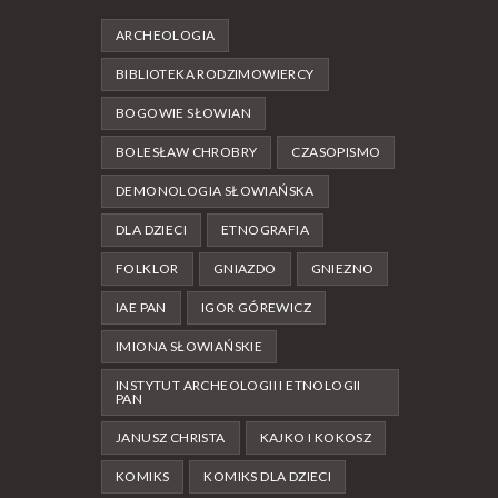
ARCHEOLOGIA
BIBLIOTEKA RODZIMOWIERCY
BOGOWIE SŁOWIAN
BOLESŁAW CHROBRY
CZASOPISMO
DEMONOLOGIA SŁOWIAŃSKA
DLA DZIECI
ETNOGRAFIA
FOLKLOR
GNIAZDO
GNIEZNO
IAE PAN
IGOR GÓREWICZ
IMIONA SŁOWIAŃSKIE
INSTYTUT ARCHEOLOGII I ETNOLOGII
PAN
JANUSZ CHRISTA
KAJKO I KOKOSZ
KOMIKS
KOMIKS DLA DZIECI