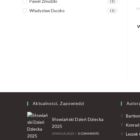
Paweł Żmudzki
(1)
te
Władysław Duczko
(1)
W
Aktualności, Zapowiedzi
Autor
Bartłom
Słowiański Dzień Dziecka
Konrad 
2025
29 MAJA 2025
/
0 COMMENTS
Leszek 