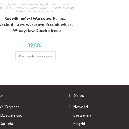
Książki
,
Literatura naukowa i popularnonaukowa na
mat Słowiańszczyzny
,
Odtwórstwo historyczne Słowian
,
Wikingowie: wierzenia, historia
Ruś wikingów i Waregów. Europa
schodnia we wczesnym średniowieczu
– Władysław Duczko (red.)
39,00
zł
Dodaj do koszyka
zy
Sklep
iej Dejnega
Nowości
Dzięcielewski
Bestsellery
Gardeła
Książki