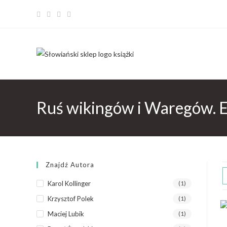
Ruś wikingów i Waregów. 
Znajdź Autora
Karol Kollinger
(1)
Krzysztof Polek
(1)
Maciej Lubik
(1)