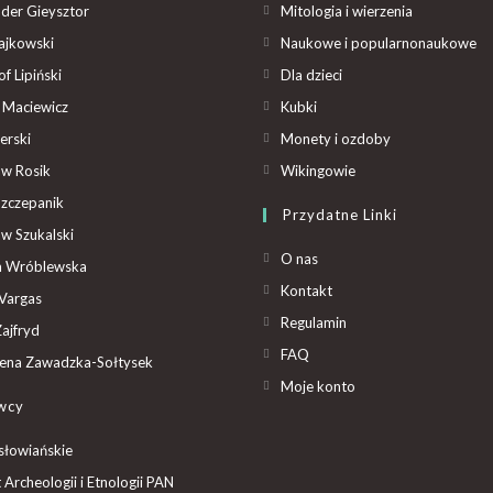
der Gieysztor
Mitologia i wierzenia
ajkowski
Naukowe i popularnonaukowe
f Lipiński
Dla dzieci
 Maciewicz
Kubki
erski
Monety i ozdoby
aw Rosik
Wikingowie
Szczepanik
Przydatne Linki
aw Szukalski
O nas
ta Wróblewska
Kontakt
Vargas
Regulamin
ajfryd
FAQ
ena Zawadzka-Sołtysek
Moje konto
wcy
słowiańskie
t Archeologii i Etnologii PAN