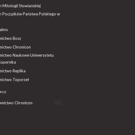
Mitologii Słowiańskiej
 Początków Państwa Polskiego w
ealms
ictwo Bosz
ictwo Chronicon
ictwo Naukowe Uniwersytetu
Kopernika
ictwo Replika
ictwo Toporzeł
wcy
nictwo Chronicon
(1)