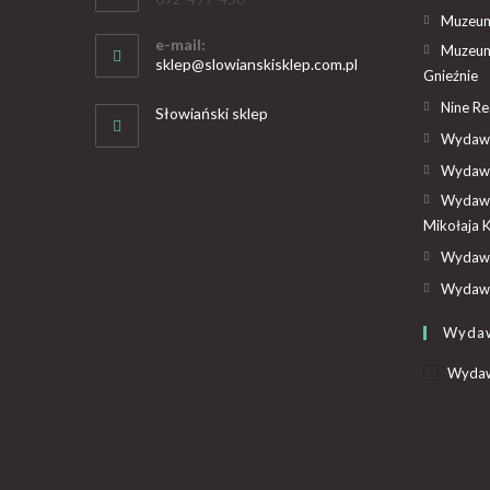
Muzeum 
e-mail:
Muzeum
sklep@slowianskisklep.com.pl
Gnieźnie
Nine R
Słowiański sklep
Wydawn
Wydawn
Wydawn
Mikołaja 
Wydawn
Wydawn
Wyda
Wydaw