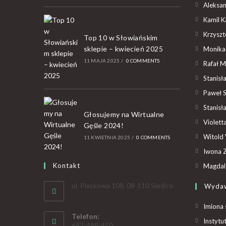
Aleksan
Kamil K
Krzyszto
Top 10 w Słowiańskim
sklepie – kwiecień 2025
Monika
11 MAJA 2025
/
0 COMMENTS
Rafał M
Stanisł
Paweł 
Stanisł
Głosujemy na Wirtualne
Violet
Gęśle 2024!
Witold 
11 KWIETNIA 2025
/
0 COMMENTS
Iwona Z
Kontakt
Magdal
ul. Piaskowa 108, 08-110 Siedlce
Wyda
Imiona 
Telefon:
Instytu
692-499-450