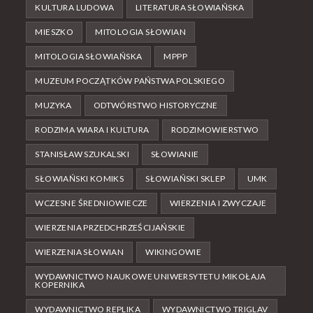
KULTURA LUDOWA
LITERATURA SŁOWIAŃSKA
MIESZKO
MITOLOGIA SŁOWIAN
MITOLOGIA SŁOWIAŃSKA
MPPP
MUZEUM POCZĄTKÓW PAŃSTWA POLSKIEGO
MUZYKA
ODTWÓRSTWO HISTORYCZNE
RODZIMA WIARA I KULTURA
RODZIMOWIERSTWO
STANISŁAW SZUKALSKI
SŁOWIANIE
SŁOWIAŃSKI KOMIKS
SŁOWIAŃSKI SKLEP
UMK
WCZESNE ŚREDNIOWIECZE
WIERZENIA I ZWYCZAJE
WIERZENIA PRZEDCHRZEŚCIJAŃSKIE
WIERZENIA SŁOWIAN
WIKINGOWIE
WYDAWNICTWO NAUKOWE UNIWERSYTETU MIKOŁAJA
KOPERNIKA
WYDAWNICTWO REPLIKA
WYDAWNICTWO TRIGLAV