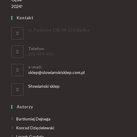
Kontakt
ul. Piaskowa 108, 08-110 Siedlce
Telefon:
692-499-450
e-mail:
sklep@slowianskisklep.com.pl
Słowiański sklep
Autorzy
Bartłomiej Dejnega
Konrad Dzięcielewski
Leszek Gardeła