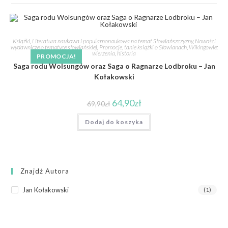
Książki
,
Literatura naukowa i popularnonaukowa na temat Słowiańszczyzny
,
Nowości
wydawnicze o tematyce słowiańskiej
,
Promocje, tanie książki o Słowianach
,
Wikingowie:
wierzenia, historia
PROMOCJA!
Saga rodu Wolsungów oraz Saga o Ragnarze Lodbroku – Jan
Kołakowski
64,90
zł
69,90
zł
Dodaj do koszyka
Znajdź Autora
Jan Kołakowski
(1)