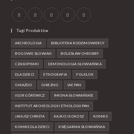
Tagi Produktów
ARCHEOLOGIA
BIBLIOTEKA RODZIMOWIERCY
BOGOWIE SŁOWIAN
BOLESŁAW CHROBRY
CZASOPISMO
DEMONOLOGIA SŁOWIAŃSKA
DLA DZIECI
ETNOGRAFIA
FOLKLOR
GNIAZDO
GNIEZNO
IAE PAN
IGOR GÓREWICZ
IMIONA SŁOWIAŃSKIE
INSTYTUT ARCHEOLOGII I ETNOLOGII PAN
JANUSZ CHRISTA
KAJKO I KOKOSZ
KOMIKS
KOMIKS DLA DZIECI
KSIĘGARNIA SŁOWIAŃSKA