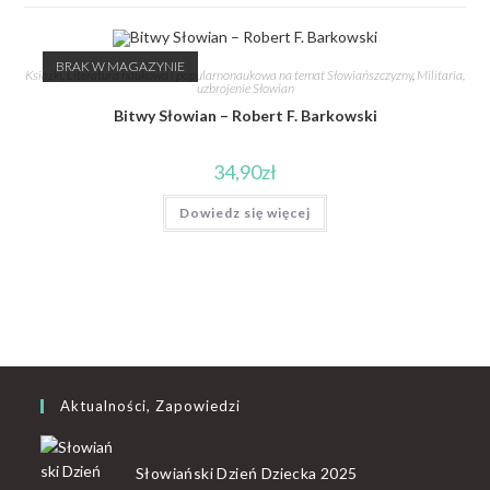
BRAK W MAGAZYNIE
Książki
,
Literatura naukowa i popularnonaukowa na temat Słowiańszczyzny
,
Militaria,
uzbrojenie Słowian
Bitwy Słowian – Robert F. Barkowski
34,90
zł
Dowiedz się więcej
Aktualności, Zapowiedzi
Słowiański Dzień Dziecka 2025