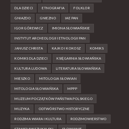
DLA DZIECI
ETNOGRAFIA
FOLKLOR
GNIAZDO
GNIEZNO
IAE PAN
IGOR GÓREWICZ
IMIONA SŁOWIAŃSKIE
INSTYTUT ARCHEOLOGII I ETNOLOGII PAN
JANUSZ CHRISTA
KAJKO I KOKOSZ
KOMIKS
KOMIKS DLA DZIECI
KSIĘGARNIA SŁOWIAŃSKA
KULTURA LUDOWA
LITERATURA SŁOWIAŃSKA
MIESZKO
MITOLOGIA SŁOWIAN
MITOLOGIA SŁOWIAŃSKA
MPPP
MUZEUM POCZĄTKÓW PAŃSTWA POLSKIEGO
MUZYKA
ODTWÓRSTWO HISTORYCZNE
RODZIMA WIARA I KULTURA
RODZIMOWIERSTWO
STANISŁAW SZUKALSKI
SŁOWIANIE