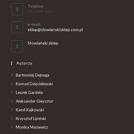
Telefon:
692-499-450
e-mail:
sklep@slowianskisklep.com.pl
Słowiański sklep
Autorzy
Bartłomiej Dejnega
Konrad Dzięcielewski
Leszek Gardeła
Aleksander Gieysztor
Kamil Kajkowski
Krzysztof Lipiński
Monika Maciewicz