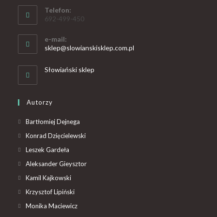
Telefon:
692-499-450
e-mail:
sklep@slowianskisklep.com.pl
Słowiański sklep
Autorzy
Bartłomiej Dejnega
Konrad Dzięcielewski
Leszek Gardeła
Aleksander Gieysztor
Kamil Kajkowski
Krzysztof Lipiński
Monika Maciewicz