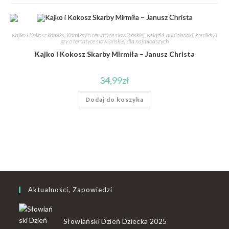
Kajko i Kokosz komiks
,
Komiksy o tematyce słowiańskiej
,
Książki, audiobooki, komiksy i
gry o tematyce słowiańskiej dla najmłodszych
Kajko i Kokosz Skarby Mirmiła – Janusz Christa
34,99
zł
Dodaj do koszyka
Aktualności, Zapowiedzi
Słowiański Dzień Dziecka 2025