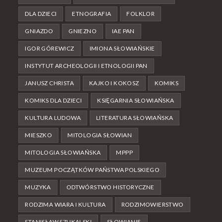
DLA DZIECI
ETNOGRAFIA
FOLKLOR
GNIAZDO
GNIEZNO
IAE PAN
IGOR GÓREWICZ
IMIONA SŁOWIAŃSKIE
INSTYTUT ARCHEOLOGII I ETNOLOGII PAN
JANUSZ CHRISTA
KAJKO I KOKOSZ
KOMIKS
KOMIKS DLA DZIECI
KSIĘGARNIA SŁOWIAŃSKA
KULTURA LUDOWA
LITERATURA SŁOWIAŃSKA
MIESZKO
MITOLOGIA SŁOWIAN
MITOLOGIA SŁOWIAŃSKA
MPPP
MUZEUM POCZĄTKÓW PAŃSTWA POLSKIEGO
MUZYKA
ODTWÓRSTWO HISTORYCZNE
RODZIMA WIARA I KULTURA
RODZIMOWIERSTWO
STANISŁAW SZUKALSKI
SŁOWIANIE