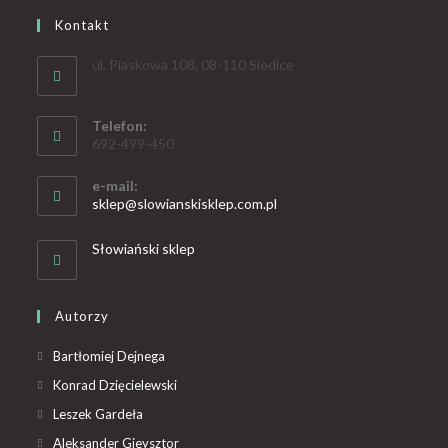
Kontakt
ul. Piaskowa 108, 08-110 Siedlce
Telefon:
692-499-450
e-mail:
sklep@slowianskisklep.com.pl
Słowiański sklep
Autorzy
Bartłomiej Dejnega
Konrad Dzięcielewski
Leszek Gardeła
Aleksander Gieysztor