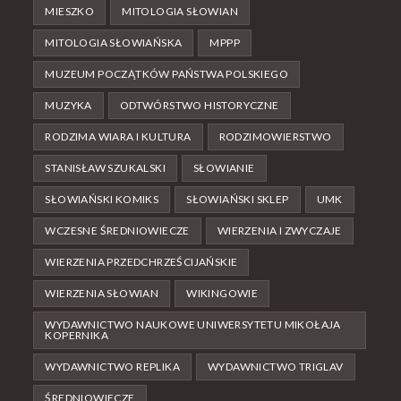
MIESZKO
MITOLOGIA SŁOWIAN
MITOLOGIA SŁOWIAŃSKA
MPPP
MUZEUM POCZĄTKÓW PAŃSTWA POLSKIEGO
MUZYKA
ODTWÓRSTWO HISTORYCZNE
RODZIMA WIARA I KULTURA
RODZIMOWIERSTWO
STANISŁAW SZUKALSKI
SŁOWIANIE
SŁOWIAŃSKI KOMIKS
SŁOWIAŃSKI SKLEP
UMK
WCZESNE ŚREDNIOWIECZE
WIERZENIA I ZWYCZAJE
WIERZENIA PRZEDCHRZEŚCIJAŃSKIE
WIERZENIA SŁOWIAN
WIKINGOWIE
WYDAWNICTWO NAUKOWE UNIWERSYTETU MIKOŁAJA
KOPERNIKA
WYDAWNICTWO REPLIKA
WYDAWNICTWO TRIGLAV
ŚREDNIOWIECZE