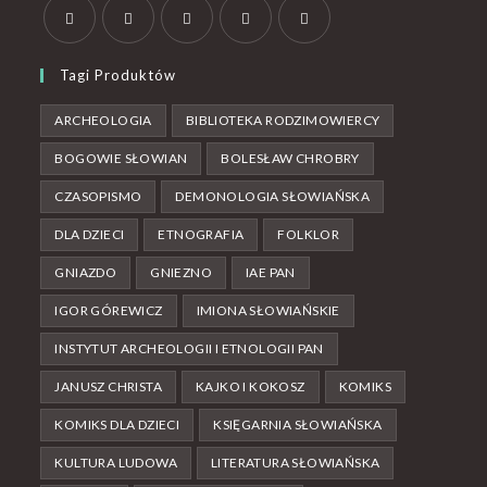
Tagi Produktów
ARCHEOLOGIA
BIBLIOTEKA RODZIMOWIERCY
BOGOWIE SŁOWIAN
BOLESŁAW CHROBRY
CZASOPISMO
DEMONOLOGIA SŁOWIAŃSKA
DLA DZIECI
ETNOGRAFIA
FOLKLOR
GNIAZDO
GNIEZNO
IAE PAN
IGOR GÓREWICZ
IMIONA SŁOWIAŃSKIE
INSTYTUT ARCHEOLOGII I ETNOLOGII PAN
JANUSZ CHRISTA
KAJKO I KOKOSZ
KOMIKS
KOMIKS DLA DZIECI
KSIĘGARNIA SŁOWIAŃSKA
KULTURA LUDOWA
LITERATURA SŁOWIAŃSKA