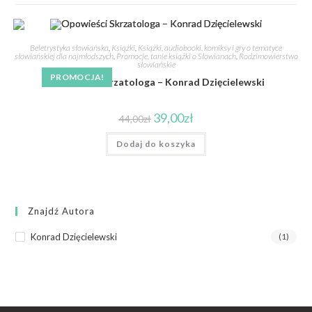
Beletrystyka słowiańska
,
Książki
,
Książki, audiobooki, komiksy i gry o tematyce
słowiańskiej dla najmłodszych
,
Promocje, tanie książki o Słowianach
,
Rodzimowierstwo
słowiańskie
PROMOCJA!
Opowieści Skrzatologa – Konrad Dzięcielewski
39,00
zł
44,00
zł
Dodaj do koszyka
Znajdź Autora
Konrad Dzięcielewski
(1)