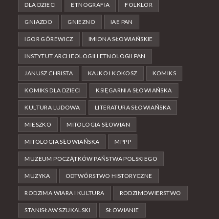
DLA DZIECI
ETNOGRAFIA
FOLKLOR
GNIAZDO
GNIEZNO
IAE PAN
IGOR GÓREWICZ
IMIONA SŁOWIAŃSKIE
INSTYTUT ARCHEOLOGII I ETNOLOGII PAN
JANUSZ CHRISTA
KAJKO I KOKOSZ
KOMIKS
KOMIKS DLA DZIECI
KSIĘGARNIA SŁOWIAŃSKA
KULTURA LUDOWA
LITERATURA SŁOWIAŃSKA
MIESZKO
MITOLOGIA SŁOWIAN
MITOLOGIA SŁOWIAŃSKA
MPPP
MUZEUM POCZĄTKÓW PAŃSTWA POLSKIEGO
MUZYKA
ODTWÓRSTWO HISTORYCZNE
RODZIMA WIARA I KULTURA
RODZIMOWIERSTWO
STANISŁAW SZUKALSKI
SŁOWIANIE