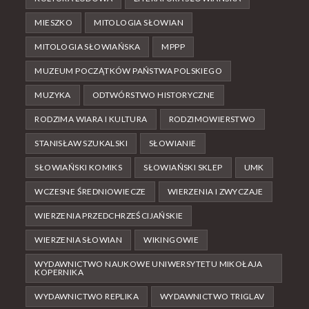
MIESZKO
MITOLOGIA SŁOWIAN
MITOLOGIA SŁOWIAŃSKA
MPPP
MUZEUM POCZĄTKÓW PAŃSTWA POLSKIEGO
MUZYKA
ODTWÓRSTWO HISTORYCZNE
RODZIMA WIARA I KULTURA
RODZIMOWIERSTWO
STANISŁAW SZUKALSKI
SŁOWIANIE
SŁOWIAŃSKI KOMIKS
SŁOWIAŃSKI SKLEP
UMK
WCZESNE ŚREDNIOWIECZE
WIERZENIA I ZWYCZAJE
WIERZENIA PRZEDCHRZEŚCIJAŃSKIE
WIERZENIA SŁOWIAN
WIKINGOWIE
WYDAWNICTWO NAUKOWE UNIWERSYTETU MIKOŁAJA
KOPERNIKA
WYDAWNICTWO REPLIKA
WYDAWNICTWO TRIGLAV