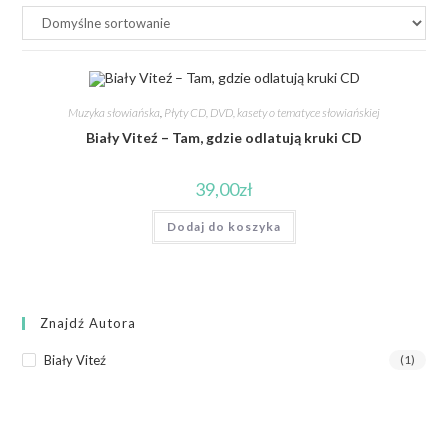
Muzyka słowiańska
,
Płyty CD, DVD, kasety o tematyce słowiańskiej
Biały Viteź – Tam, gdzie odlatują kruki CD
39,00
zł
Dodaj do koszyka
Znajdź Autora
Biały Viteź
(1)