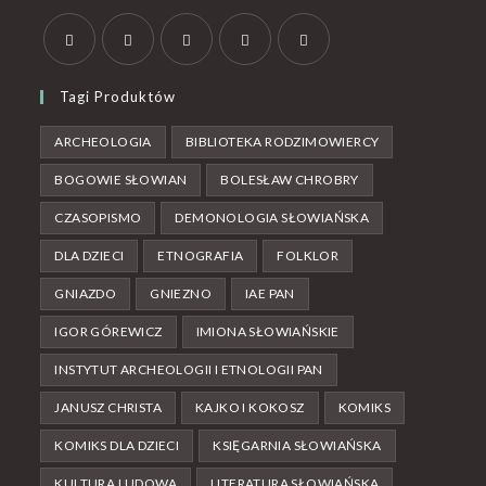
Tagi Produktów
ARCHEOLOGIA
BIBLIOTEKA RODZIMOWIERCY
BOGOWIE SŁOWIAN
BOLESŁAW CHROBRY
CZASOPISMO
DEMONOLOGIA SŁOWIAŃSKA
DLA DZIECI
ETNOGRAFIA
FOLKLOR
GNIAZDO
GNIEZNO
IAE PAN
IGOR GÓREWICZ
IMIONA SŁOWIAŃSKIE
INSTYTUT ARCHEOLOGII I ETNOLOGII PAN
JANUSZ CHRISTA
KAJKO I KOKOSZ
KOMIKS
KOMIKS DLA DZIECI
KSIĘGARNIA SŁOWIAŃSKA
KULTURA LUDOWA
LITERATURA SŁOWIAŃSKA