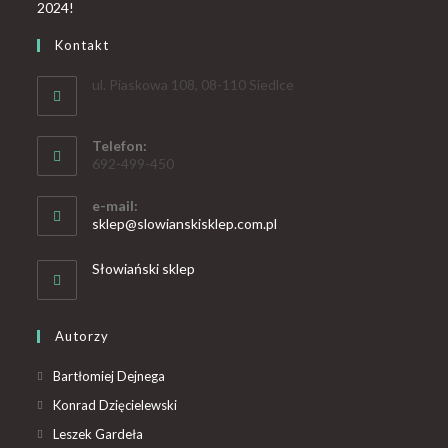
Kontakt
ul. Piaskowa 108, 08-110 Siedlce
Telefon:
692-499-450
e-mail:
sklep@slowianskisklep.com.pl
Słowiański sklep
Autorzy
Bartłomiej Dejnega
Konrad Dzięcielewski
Leszek Gardeła