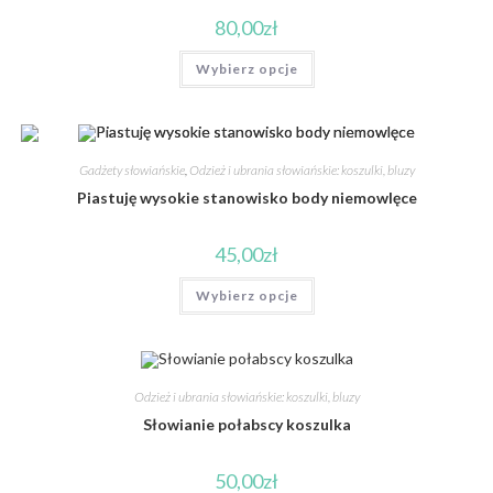
80,00
zł
Wybierz opcje
Gadżety słowiańskie
,
Odzież i ubrania słowiańskie: koszulki, bluzy
Piastuję wysokie stanowisko body niemowlęce
45,00
zł
Wybierz opcje
Odzież i ubrania słowiańskie: koszulki, bluzy
Słowianie połabscy koszulka
50,00
zł