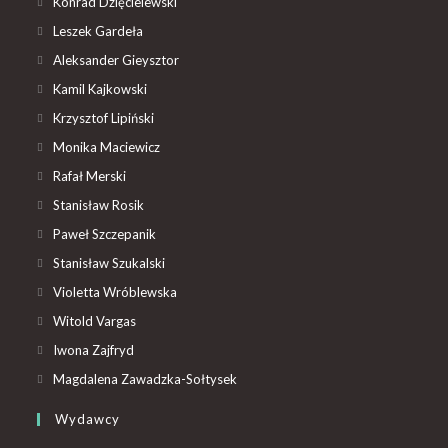
Konrad Dzięcielewski
Leszek Gardeła
Aleksander Gieysztor
Kamil Kajkowski
Krzysztof Lipiński
Monika Maciewicz
Rafał Merski
Stanisław Rosik
Paweł Szczepanik
Stanisław Szukalski
Violetta Wróblewska
Witold Vargas
Iwona Zajfryd
Magdalena Zawadzka-Sołtysek
Wydawcy