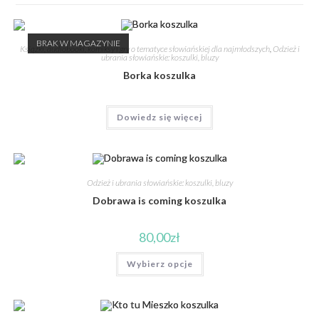
BRAK W MAGAZYNIE
Książki, audiobooki, komiksy i gry o tematyce słowiańskiej dla najmłodszych
,
Odzież i
ubrania słowiańskie: koszulki, bluzy
Borka koszulka
Dowiedz się więcej
Odzież i ubrania słowiańskie: koszulki, bluzy
Dobrawa is coming koszulka
80,00
zł
Wybierz opcje