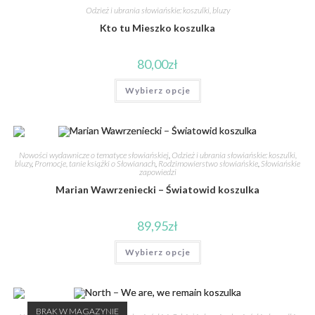
Odzież i ubrania słowiańskie: koszulki, bluzy
Kto tu Mieszko koszulka
80,00
zł
Wybierz opcje
Nowości wydawnicze o tematyce słowiańskiej
,
Odzież i ubrania słowiańskie: koszulki,
bluzy
,
Promocje, tanie książki o Słowianach
,
Rodzimowierstwo słowiańskie
,
Słowiańskie
zapowiedzi
Marian Wawrzeniecki – Światowid koszulka
89,95
zł
Wybierz opcje
BRAK W MAGAZYNIE