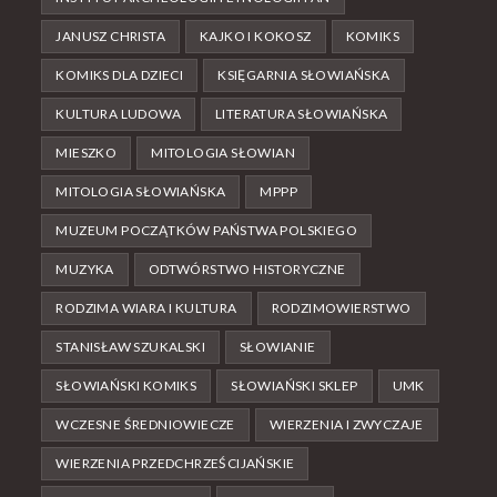
JANUSZ CHRISTA
KAJKO I KOKOSZ
KOMIKS
KOMIKS DLA DZIECI
KSIĘGARNIA SŁOWIAŃSKA
KULTURA LUDOWA
LITERATURA SŁOWIAŃSKA
MIESZKO
MITOLOGIA SŁOWIAN
MITOLOGIA SŁOWIAŃSKA
MPPP
MUZEUM POCZĄTKÓW PAŃSTWA POLSKIEGO
MUZYKA
ODTWÓRSTWO HISTORYCZNE
RODZIMA WIARA I KULTURA
RODZIMOWIERSTWO
STANISŁAW SZUKALSKI
SŁOWIANIE
SŁOWIAŃSKI KOMIKS
SŁOWIAŃSKI SKLEP
UMK
WCZESNE ŚREDNIOWIECZE
WIERZENIA I ZWYCZAJE
WIERZENIA PRZEDCHRZEŚCIJAŃSKIE