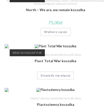
Nowości wydawnicze o tematyce słowiańskiej
,
Odzież i ubrania słowiańskie: koszulki,
bluzy
,
Wikingowie: wierzenia, historia
North – We are, we remain koszulka
75,00
zł
Wybierz opcje
BRAK W MAGAZYNIE
Odzież i ubrania słowiańskie: koszulki, bluzy
Piast Total War koszulka
Dowiedz się więcej
Odzież i ubrania słowiańskie: koszulki, bluzy
Piastoziemcy koszulka