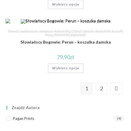
Wybierz opcje
Nowości wydawnicze o tematyce słowiańskiej
,
Odzież i ubrania słowiańskie: koszulki,
bluzy
,
Słowiańskie zapowiedzi
Słowiańscy Bogowie: Perun – koszulka damska
79,90
zł
Wybierz opcje
1
2
Znajdź Autora
Pagan Prints
(4)