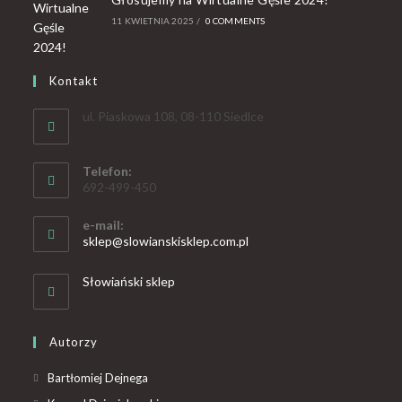
11 KWIETNIA 2025
/
0 COMMENTS
Kontakt
ul. Piaskowa 108, 08-110 Siedlce
Telefon:
692-499-450
e-mail:
sklep@slowianskisklep.com.pl
Słowiański sklep
Autorzy
Bartłomiej Dejnega