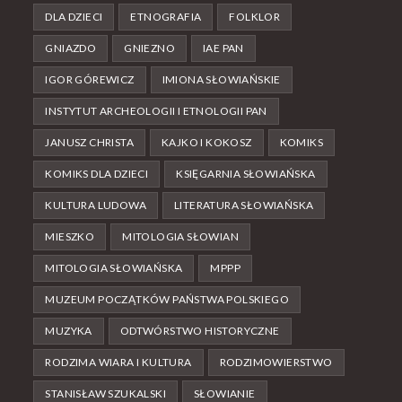
DLA DZIECI
ETNOGRAFIA
FOLKLOR
GNIAZDO
GNIEZNO
IAE PAN
IGOR GÓREWICZ
IMIONA SŁOWIAŃSKIE
INSTYTUT ARCHEOLOGII I ETNOLOGII PAN
JANUSZ CHRISTA
KAJKO I KOKOSZ
KOMIKS
KOMIKS DLA DZIECI
KSIĘGARNIA SŁOWIAŃSKA
KULTURA LUDOWA
LITERATURA SŁOWIAŃSKA
MIESZKO
MITOLOGIA SŁOWIAN
MITOLOGIA SŁOWIAŃSKA
MPPP
MUZEUM POCZĄTKÓW PAŃSTWA POLSKIEGO
MUZYKA
ODTWÓRSTWO HISTORYCZNE
RODZIMA WIARA I KULTURA
RODZIMOWIERSTWO
STANISŁAW SZUKALSKI
SŁOWIANIE