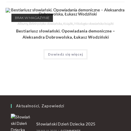
BRAK W MAGAZYNIE
Albumy
,
Beletrystyka słowiańska
,
Książki
,
Mitologia słowiańska książki
Bestiariusz słowiański. Opowiadania demoniczne –
Aleksandra Dobrowolska, Łukasz Wodziński
Dowiedz się więcej
Aktualności, Zapowiedzi
Słowiański Dzień Dziecka 2025
29 MAJA 2025
/
0 COMMENTS