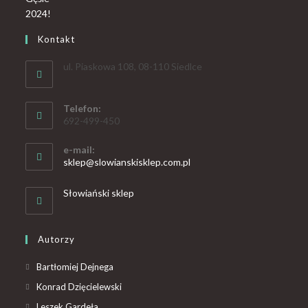
Kontakt
ul. Piaskowa 108, 08-110 Siedlce
Telefon:
692-499-450
e-mail:
sklep@slowianskisklep.com.pl
Słowiański sklep
Autorzy
Bartłomiej Dejnega
Konrad Dzięcielewski
Leszek Gardeła