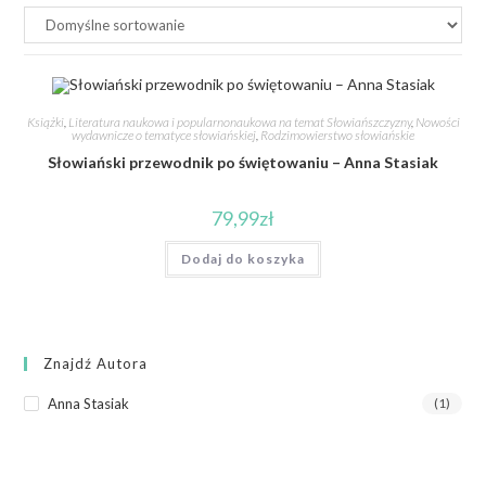
Książki
,
Literatura naukowa i popularnonaukowa na temat Słowiańszczyzny
,
Nowości
wydawnicze o tematyce słowiańskiej
,
Rodzimowierstwo słowiańskie
Słowiański przewodnik po świętowaniu – Anna Stasiak
79,99
zł
Dodaj do koszyka
Znajdź Autora
Anna Stasiak
(1)