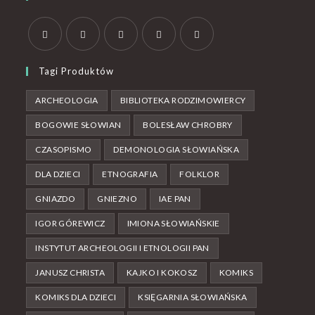
Tagi Produktów
ARCHEOLOGIA
BIBLIOTEKA RODZIMOWIERCY
BOGOWIE SŁOWIAN
BOLESŁAW CHROBRY
CZASOPISMO
DEMONOLOGIA SŁOWIAŃSKA
DLA DZIECI
ETNOGRAFIA
FOLKLOR
GNIAZDO
GNIEZNO
IAE PAN
IGOR GÓREWICZ
IMIONA SŁOWIAŃSKIE
INSTYTUT ARCHEOLOGII I ETNOLOGII PAN
JANUSZ CHRISTA
KAJKO I KOKOSZ
KOMIKS
KOMIKS DLA DZIECI
KSIĘGARNIA SŁOWIAŃSKA