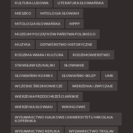
KULTURA LUDOWA
LITERATURA SŁOWIAŃSKA
MIESZKO
MITOLOGIA SŁOWIAN
MITOLOGIA SŁOWIAŃSKA
MPPP
MUZEUM POCZĄTKÓW PAŃSTWA POLSKIEGO
MUZYKA
ODTWÓRSTWO HISTORYCZNE
RODZIMA WIARA I KULTURA
RODZIMOWIERSTWO
STANISŁAW SZUKALSKI
SŁOWIANIE
SŁOWIAŃSKI KOMIKS
SŁOWIAŃSKI SKLEP
UMK
WCZESNE ŚREDNIOWIECZE
WIERZENIA I ZWYCZAJE
WIERZENIA PRZEDCHRZEŚCIJAŃSKIE
WIERZENIA SŁOWIAN
WIKINGOWIE
WYDAWNICTWO NAUKOWE UNIWERSYTETU MIKOŁAJA
KOPERNIKA
WYDAWNICTWO REPLIKA
WYDAWNICTWO TRIGLAV