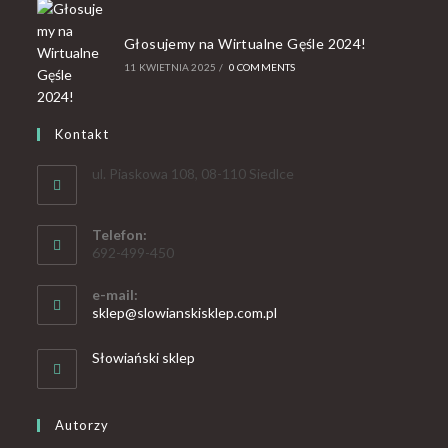
Głosujemy na Wirtualne Gęśle 2024!
11 KWIETNIA 2025
/
0 COMMENTS
Kontakt
ul. Piaskowa 108, 08-110 Siedlce
Telefon:
692-499-450
e-mail:
sklep@slowianskisklep.com.pl
Słowiański sklep
Autorzy