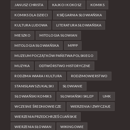
JANUSZ CHRISTA
KAJKO I KOKOSZ
KOMIKS
KOMIKS DLA DZIECI
KSIĘGARNIA SŁOWIAŃSKA
KULTURA LUDOWA
LITERATURA SŁOWIAŃSKA
MIESZKO
MITOLOGIA SŁOWIAN
MITOLOGIA SŁOWIAŃSKA
MPPP
MUZEUM POCZĄTKÓW PAŃSTWA POLSKIEGO
MUZYKA
ODTWÓRSTWO HISTORYCZNE
RODZIMA WIARA I KULTURA
RODZIMOWIERSTWO
STANISŁAW SZUKALSKI
SŁOWIANIE
SŁOWIAŃSKI KOMIKS
SŁOWIAŃSKI SKLEP
UMK
WCZESNE ŚREDNIOWIECZE
WIERZENIA I ZWYCZAJE
WIERZENIA PRZEDCHRZEŚCIJAŃSKIE
WIERZENIA SŁOWIAN
WIKINGOWIE