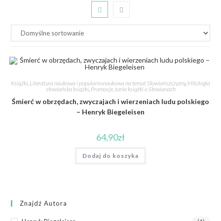
Książki
,
Literatura naukowa i popularnonaukowa na temat Słowiańszczyzny
,
Mitologia
słowiańska książki
,
Promocje, tanie książki o Słowianach
Śmierć w obrzędach, zwyczajach i wierzeniach ludu polskiego
– Henryk Biegeleisen
64,90
zł
Dodaj do koszyka
Znajdź Autora