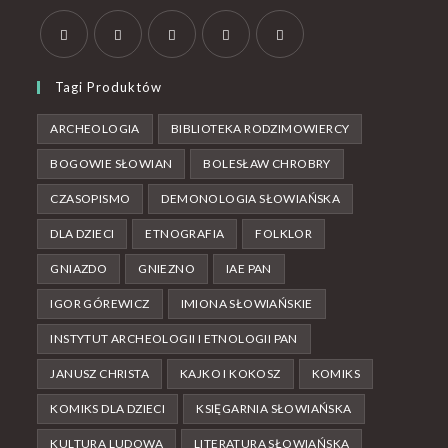
Tagi Produktów
ARCHEOLOGIA
BIBLIOTEKA RODZIMOWIERCY
BOGOWIE SŁOWIAN
BOLESŁAW CHROBRY
CZASOPISMO
DEMONOLOGIA SŁOWIAŃSKA
DLA DZIECI
ETNOGRAFIA
FOLKLOR
GNIAZDO
GNIEZNO
IAE PAN
IGOR GÓREWICZ
IMIONA SŁOWIAŃSKIE
INSTYTUT ARCHEOLOGII I ETNOLOGII PAN
JANUSZ CHRISTA
KAJKO I KOKOSZ
KOMIKS
KOMIKS DLA DZIECI
KSIĘGARNIA SŁOWIAŃSKA
KULTURA LUDOWA
LITERATURA SŁOWIAŃSKA