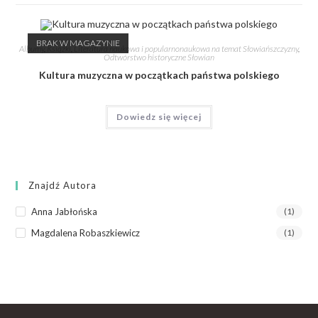
BRAK W MAGAZYNIE
Albumy
,
Książki
,
Literatura naukowa i popularnonaukowa na temat Słowiańszczyzny
,
Odtwórstwo historyczne Słowian
Kultura muzyczna w początkach państwa polskiego
Dowiedz się więcej
Znajdź Autora
Anna Jabłońska
(1)
Magdalena Robaszkiewicz
(1)