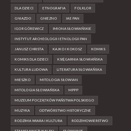
DLA DZIECI
ETNOGRAFIA
FOLKLOR
GNIAZDO
GNIEZNO
IAE PAN
IGOR GÓREWICZ
IMIONA SŁOWIAŃSKIE
INSTYTUT ARCHEOLOGII I ETNOLOGII PAN
JANUSZ CHRISTA
KAJKO I KOKOSZ
KOMIKS
KOMIKS DLA DZIECI
KSIĘGARNIA SŁOWIAŃSKA
KULTURA LUDOWA
LITERATURA SŁOWIAŃSKA
MIESZKO
MITOLOGIA SŁOWIAN
MITOLOGIA SŁOWIAŃSKA
MPPP
MUZEUM POCZĄTKÓW PAŃSTWA POLSKIEGO
MUZYKA
ODTWÓRSTWO HISTORYCZNE
RODZIMA WIARA I KULTURA
RODZIMOWIERSTWO
STANISŁAW SZUKALSKI
SŁOWIANIE