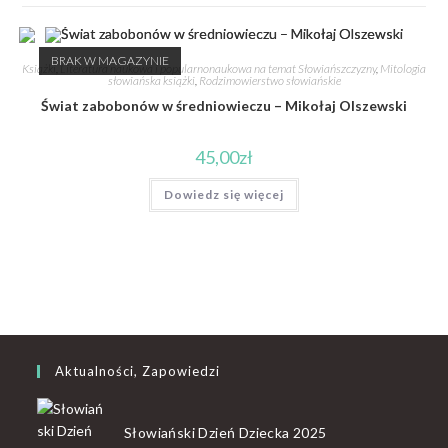
BRAK W MAGAZYNIE
Książki
,
Literatura naukowa i popularnonaukowa na temat Słowiańszczyzny
,
Mitologia
słowiańska książki
,
Rodzimowierstwo słowiańskie
Świat zabobonów w średniowieczu – Mikołaj Olszewski
45,00
zł
Dowiedz się więcej
Aktualności, Zapowiedzi
Słowiański Dzień Dziecka 2025