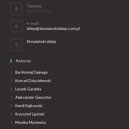
Telefon:
692-499-450
e-mail:
sklep@slowianskisklep.com.pl
Słowiański sklep
Autorzy
Bartłomiej Dejnega
Konrad Dzięcielewski
Leszek Gardeła
Aleksander Gieysztor
Kamil Kajkowski
Krzysztof Lipiński
Monika Maciewicz