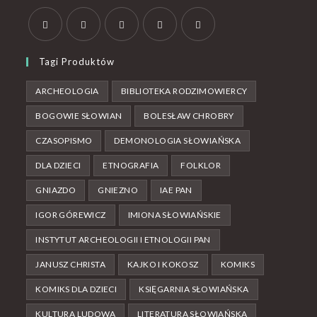
Tagi Produktów
ARCHEOLOGIA
BIBLIOTEKA RODZIMOWIERCY
BOGOWIE SŁOWIAN
BOLESŁAW CHROBRY
CZASOPISMO
DEMONOLOGIA SŁOWIAŃSKA
DLA DZIECI
ETNOGRAFIA
FOLKLOR
GNIAZDO
GNIEZNO
IAE PAN
IGOR GÓREWICZ
IMIONA SŁOWIAŃSKIE
INSTYTUT ARCHEOLOGII I ETNOLOGII PAN
JANUSZ CHRISTA
KAJKO I KOKOSZ
KOMIKS
KOMIKS DLA DZIECI
KSIĘGARNIA SŁOWIAŃSKA
KULTURA LUDOWA
LITERATURA SŁOWIAŃSKA