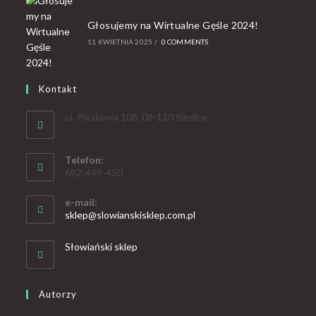
Głosujemy na Wirtualne Gęśle 2024!
11 KWIETNIA 2025
/
0 COMMENTS
Kontakt
ul. Piaskowa 108, 08-110 Siedlce
Telefon:
692-499-450
e-mail:
sklep@slowianskisklep.com.pl
Słowiański sklep
Autorzy