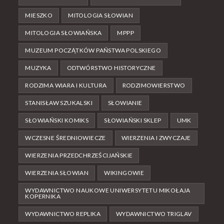
MIESZKO
MITOLOGIA SŁOWIAN
MITOLOGIA SŁOWIAŃSKA
MPPP
MUZEUM POCZĄTKÓW PAŃSTWA POLSKIEGO
MUZYKA
ODTWÓRSTWO HISTORYCZNE
RODZIMA WIARA I KULTURA
RODZIMOWIERSTWO
STANISŁAW SZUKALSKI
SŁOWIANIE
SŁOWIAŃSKI KOMIKS
SŁOWIAŃSKI SKLEP
UMK
WCZESNE ŚREDNIOWIECZE
WIERZENIA I ZWYCZAJE
WIERZENIA PRZEDCHRZEŚCIJAŃSKIE
WIERZENIA SŁOWIAN
WIKINGOWIE
WYDAWNICTWO NAUKOWE UNIWERSYTETU MIKOŁAJA
KOPERNIKA
WYDAWNICTWO REPLIKA
WYDAWNICTWO TRIGLAV