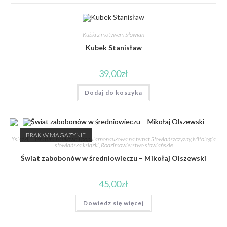
Kubki z motywem Słowian
Kubek Stanisław
39,00
zł
Dodaj do koszyka
BRAK W MAGAZYNIE
Książki
,
Literatura naukowa i popularnonaukowa na temat Słowiańszczyzny
,
Mitologia
słowiańska książki
,
Rodzimowierstwo słowiańskie
Świat zabobonów w średniowieczu – Mikołaj Olszewski
45,00
zł
Dowiedz się więcej