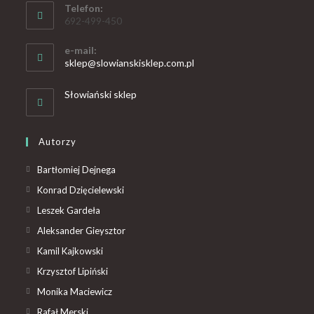
Telefon:
692-499-450
e-mail:
sklep@slowianskisklep.com.pl
Słowiański sklep
Autorzy
Bartłomiej Dejnega
Konrad Dzięcielewski
Leszek Gardeła
Aleksander Gieysztor
Kamil Kajkowski
Krzysztof Lipiński
Monika Maciewicz
Rafał Merski