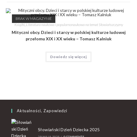
BRAK W MAGAZYNIE
Książki
,
Literatura naukowa i popularnonaukowa na temat Słowiańszczyzny
Mityczni obcy. Dzieci i starcy w polskiej kulturze ludowej
przełomu XIX i XX wieku – Tomasz Kalniuk
Dowiedz się więcej
Aktualności, Zapowiedzi
Słowiański Dzień Dziecka 2025
29 MAJA 2025
/
0 COMMENTS