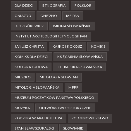
DLA DZIECI
ETNOGRAFIA
FOLKLOR
GNIAZDO
GNIEZNO
IAE PAN
IGOR GÓREWICZ
IMIONA SŁOWIAŃSKIE
INSTYTUT ARCHEOLOGII I ETNOLOGII PAN
JANUSZ CHRISTA
KAJKO I KOKOSZ
KOMIKS
KOMIKS DLA DZIECI
KSIĘGARNIA SŁOWIAŃSKA
KULTURA LUDOWA
LITERATURA SŁOWIAŃSKA
MIESZKO
MITOLOGIA SŁOWIAN
MITOLOGIA SŁOWIAŃSKA
MPPP
MUZEUM POCZĄTKÓW PAŃSTWA POLSKIEGO
MUZYKA
ODTWÓRSTWO HISTORYCZNE
RODZIMA WIARA I KULTURA
RODZIMOWIERSTWO
STANISŁAW SZUKALSKI
SŁOWIANIE