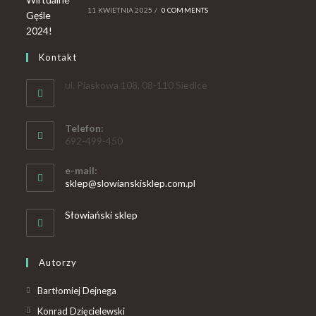
11 KWIETNIA 2025
/
0 COMMENTS
Kontakt
ul. Piaskowa 108, 08-110 Siedlce
Telefon:
692-499-450
e-mail:
sklep@slowianskisklep.com.pl
Słowiański sklep
Autorzy
Bartłomiej Dejnega
Konrad Dzięcielewski