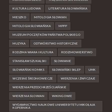
KULTURA LUDOWA
LITERATURA SŁOWIAŃSKA
MIESZKO
MITOLOGIA SŁOWIAN
MITOLOGIA SŁOWIAŃSKA
MPPP
MUZEUM POCZĄTKÓW PAŃSTWA POLSKIEGO
MUZYKA
ODTWÓRSTWO HISTORYCZNE
RODZIMA WIARA I KULTURA
RODZIMOWIERSTWO
STANISŁAW SZUKALSKI
SŁOWIANIE
SŁOWIAŃSKI KOMIKS
SŁOWIAŃSKI SKLEP
UMK
WCZESNE ŚREDNIOWIECZE
WIERZENIA I ZWYCZAJE
WIERZENIA PRZEDCHRZEŚCIJAŃSKIE
WIERZENIA SŁOWIAN
WIKINGOWIE
WYDAWNICTWO NAUKOWE UNIWERSYTETU MIKOŁAJA
KOPERNIKA