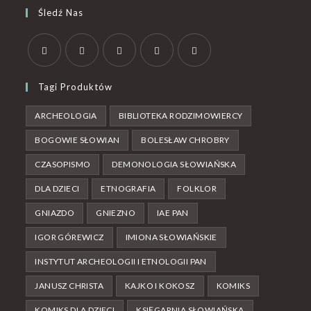
Śledź Nas
Tagi Produktów
ARCHEOLOGIA
BIBLIOTEKA RODZIMOWIERCY
BOGOWIE SŁOWIAN
BOLESŁAW CHROBRY
CZASOPISMO
DEMONOLOGIA SŁOWIAŃSKA
DLA DZIECI
ETNOGRAFIA
FOLKLOR
GNIAZDO
GNIEZNO
IAE PAN
IGOR GÓREWICZ
IMIONA SŁOWIAŃSKIE
INSTYTUT ARCHEOLOGII I ETNOLOGII PAN
JANUSZ CHRISTA
KAJKO I KOKOSZ
KOMIKS
KOMIKS DLA DZIECI
KSIĘGARNIA SŁOWIAŃSKA