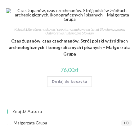
Książki
,
Literatura naukowa i popularnonaukowa na temat Słowiańszczyzny
,
Odtwórstwo historyczne Słowian
Czas żupanów, czas czechmanów. Strój polski w źródłach
archeologicznych, ikonograficznych i pisanych – Małgorzata
Grupa
76,00
zł
Dodaj do koszyka
Znajdź Autora
Małgorzata Grupa
(1)