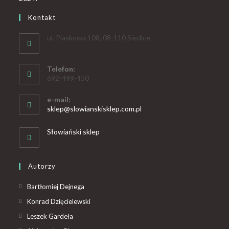
Kontakt
ul. Piaskowa 108, 08-110 Siedlce
Telefon:
692-499-450
e-mail:
sklep@slowianskisklep.com.pl
Słowiański sklep
Autorzy
Bartłomiej Dejnega
Konrad Dzięcielewski
Leszek Gardeła