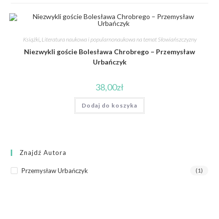
Książki
,
Literatura naukowa i popularnonaukowa na temat Słowiańszczyzny
Niezwykli goście Bolesława Chrobrego – Przemysław
Urbańczyk
38,00
zł
Dodaj do koszyka
Znajdź Autora
Przemysław Urbańczyk
(1)