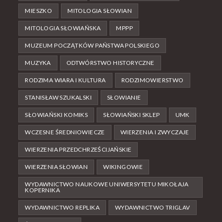
MIESZKO
MITOLOGIA SŁOWIAN
MITOLOGIA SŁOWIAŃSKA
MPPP
MUZEUM POCZĄTKÓW PAŃSTWA POLSKIEGO
MUZYKA
ODTWÓRSTWO HISTORYCZNE
RODZIMA WIARA I KULTURA
RODZIMOWIERSTWO
STANISŁAW SZUKALSKI
SŁOWIANIE
SŁOWIAŃSKI KOMIKS
SŁOWIAŃSKI SKLEP
UMK
WCZESNE ŚREDNIOWIECZE
WIERZENIA I ZWYCZAJE
WIERZENIA PRZEDCHRZEŚCIJAŃSKIE
WIERZENIA SŁOWIAN
WIKINGOWIE
WYDAWNICTWO NAUKOWE UNIWERSYTETU MIKOŁAJA
KOPERNIKA
WYDAWNICTWO REPLIKA
WYDAWNICTWO TRIGLAV