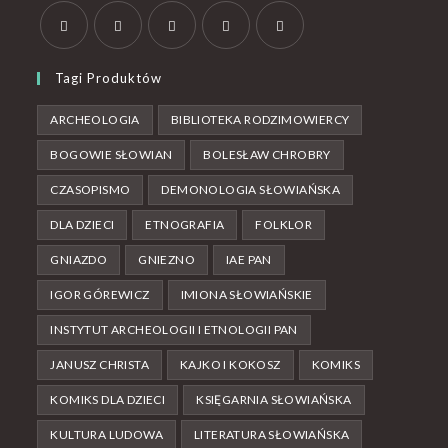
Tagi Produktów
ARCHEOLOGIA
BIBLIOTEKA RODZIMOWIERCY
BOGOWIE SŁOWIAN
BOLESŁAW CHROBRY
CZASOPISMO
DEMONOLOGIA SŁOWIAŃSKA
DLA DZIECI
ETNOGRAFIA
FOLKLOR
GNIAZDO
GNIEZNO
IAE PAN
IGOR GÓREWICZ
IMIONA SŁOWIAŃSKIE
INSTYTUT ARCHEOLOGII I ETNOLOGII PAN
JANUSZ CHRISTA
KAJKO I KOKOSZ
KOMIKS
KOMIKS DLA DZIECI
KSIĘGARNIA SŁOWIAŃSKA
KULTURA LUDOWA
LITERATURA SŁOWIAŃSKA