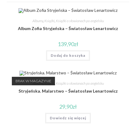
Albumy
,
Książki
,
Książki o słowianach po angielsku
Album Zofia Stryjeńska – Światosław Lenartowicz
139,90
zł
Dodaj do koszyka
BRAK W MAGAZYNIE
Albumy
,
Książki
,
Książki o słowianach po angielsku
Stryjeńska. Malarstwo – Światosław Lenartowicz
29,90
zł
Dowiedz się więcej