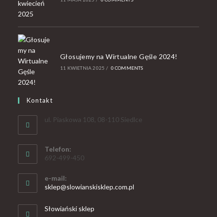
Głosujemy na Wirtualne Gęśle 2024!
11 KWIETNIA 2025
/
0 COMMENTS
Kontakt
ul. Piaskowa 108, 08-110 Siedlce
Telefon:
692-499-450
e-mail:
sklep@slowianskisklep.com.pl
Słowiański sklep