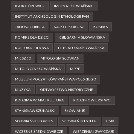
IGOR GÓREWICZ
IMIONA SŁOWIAŃSKIE
INSTYTUT ARCHEOLOGII I ETNOLOGII PAN
JANUSZ CHRISTA
KAJKO I KOKOSZ
KOMIKS
KOMIKS DLA DZIECI
KSIĘGARNIA SŁOWIAŃSKA
KULTURA LUDOWA
LITERATURA SŁOWIAŃSKA
MIESZKO
MITOLOGIA SŁOWIAN
MITOLOGIA SŁOWIAŃSKA
MPPP
MUZEUM POCZĄTKÓW PAŃSTWA POLSKIEGO
MUZYKA
ODTWÓRSTWO HISTORYCZNE
RODZIMA WIARA I KULTURA
RODZIMOWIERSTWO
STANISŁAW SZUKALSKI
SŁOWIANIE
SŁOWIAŃSKI KOMIKS
SŁOWIAŃSKI SKLEP
UMK
WCZESNE ŚREDNIOWIECZE
WIERZENIA I ZWYCZAJE