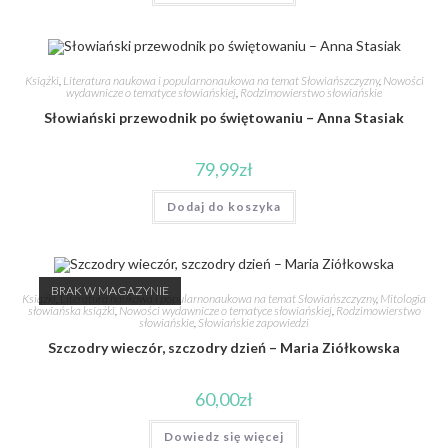
Książki
,
Literatura naukowa i popularnonaukowa na temat Słowiańszczyzny
,
Nowości
wydawnicze o tematyce słowiańskiej
,
Rodzimowierstwo słowiańskie
Słowiański przewodnik po świętowaniu – Anna Stasiak
79,99
zł
Dodaj do koszyka
BRAK W MAGAZYNIE
Książki
,
Literatura naukowa i popularnonaukowa na temat Słowiańszczyzny
,
Mitologia
słowiańska książki
,
Nowości wydawnicze o tematyce słowiańskiej
,
Rodzimowierstwo
słowiańskie
,
Słowiańskie zapowiedzi
Szczodry wieczór, szczodry dzień – Maria Ziółkowska
60,00
zł
Dowiedz się więcej