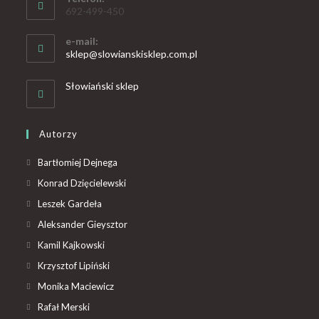
692-499-450
e-mail:
sklep@slowianskisklep.com.pl
Słowiański sklep
Autorzy
Bartłomiej Dejnega
Konrad Dzięcielewski
Leszek Gardeła
Aleksander Gieysztor
Kamil Kajkowski
Krzysztof Lipiński
Monika Maciewicz
Rafał Merski