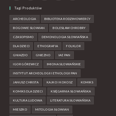
Tagi Produktów
ARCHEOLOGIA
BIBLIOTEKA RODZIMOWIERCY
BOGOWIE SŁOWIAN
BOLESŁAW CHROBRY
CZASOPISMO
DEMONOLOGIA SŁOWIAŃSKA
DLA DZIECI
ETNOGRAFIA
FOLKLOR
GNIAZDO
GNIEZNO
IAE PAN
IGOR GÓREWICZ
IMIONA SŁOWIAŃSKIE
INSTYTUT ARCHEOLOGII I ETNOLOGII PAN
JANUSZ CHRISTA
KAJKO I KOKOSZ
KOMIKS
KOMIKS DLA DZIECI
KSIĘGARNIA SŁOWIAŃSKA
KULTURA LUDOWA
LITERATURA SŁOWIAŃSKA
MIESZKO
MITOLOGIA SŁOWIAN