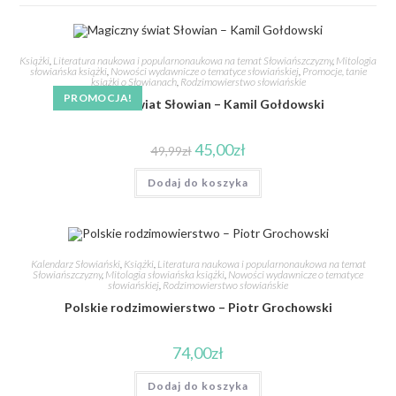
Książki
,
Literatura naukowa i popularnonaukowa na temat Słowiańszczyzny
,
Mitologia
słowiańska książki
,
Nowości wydawnicze o tematyce słowiańskiej
,
Promocje, tanie
książki o Słowianach
,
Rodzimowierstwo słowiańskie
PROMOCJA!
Magiczny świat Słowian – Kamil Gołdowski
45,00
zł
49,99
zł
Dodaj do koszyka
Kalendarz Słowiański
,
Książki
,
Literatura naukowa i popularnonaukowa na temat
Słowiańszczyzny
,
Mitologia słowiańska książki
,
Nowości wydawnicze o tematyce
słowiańskiej
,
Rodzimowierstwo słowiańskie
Polskie rodzimowierstwo – Piotr Grochowski
74,00
zł
Dodaj do koszyka