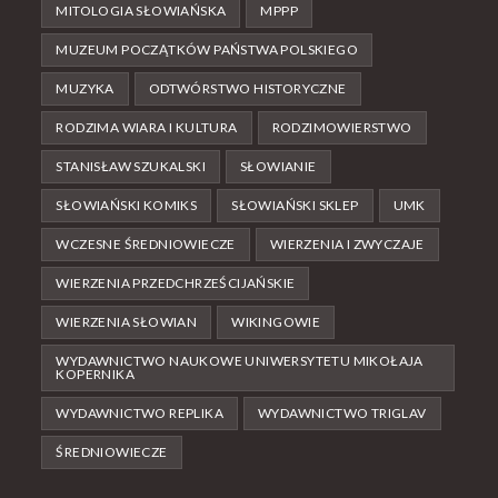
MITOLOGIA SŁOWIAŃSKA
MPPP
MUZEUM POCZĄTKÓW PAŃSTWA POLSKIEGO
MUZYKA
ODTWÓRSTWO HISTORYCZNE
RODZIMA WIARA I KULTURA
RODZIMOWIERSTWO
STANISŁAW SZUKALSKI
SŁOWIANIE
SŁOWIAŃSKI KOMIKS
SŁOWIAŃSKI SKLEP
UMK
WCZESNE ŚREDNIOWIECZE
WIERZENIA I ZWYCZAJE
WIERZENIA PRZEDCHRZEŚCIJAŃSKIE
WIERZENIA SŁOWIAN
WIKINGOWIE
WYDAWNICTWO NAUKOWE UNIWERSYTETU MIKOŁAJA
KOPERNIKA
WYDAWNICTWO REPLIKA
WYDAWNICTWO TRIGLAV
ŚREDNIOWIECZE