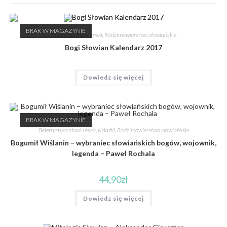
BRAK W MAGAZYNIE
Kalendarz Słowiański
,
Rodzimowierstwo słowiańskie
Bogi Słowian Kalendarz 2017
Dowiedz się więcej
BRAK W MAGAZYNIE
Beletrystyka słowiańska
,
Książki
,
Rodzimowierstwo słowiańskie
Bogumił Wiślanin – wybraniec słowiańskich bogów, wojownik,
legenda – Paweł Rochala
44,90
zł
Dowiedz się więcej