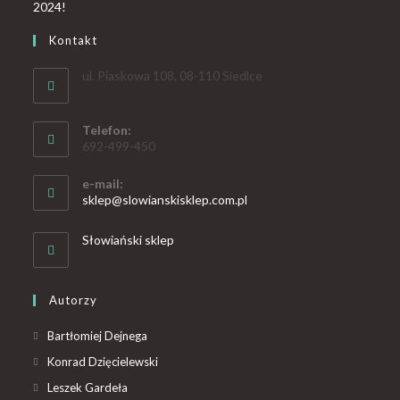
Kontakt
ul. Piaskowa 108, 08-110 Siedlce
Telefon:
692-499-450
e-mail:
sklep@slowianskisklep.com.pl
Słowiański sklep
Autorzy
Bartłomiej Dejnega
Konrad Dzięcielewski
Leszek Gardeła