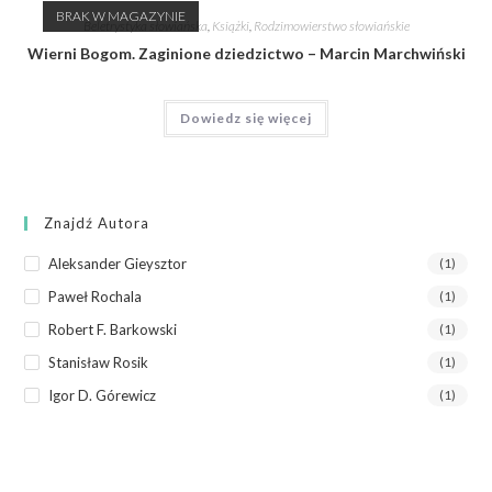
BRAK W MAGAZYNIE
Beletrystyka słowiańska
,
Książki
,
Rodzimowierstwo słowiańskie
Wierni Bogom. Zaginione dziedzictwo – Marcin Marchwiński
Dowiedz się więcej
Znajdź Autora
Aleksander Gieysztor
(1)
Paweł Rochala
(1)
Robert F. Barkowski
(1)
Stanisław Rosik
(1)
Igor D. Górewicz
(1)