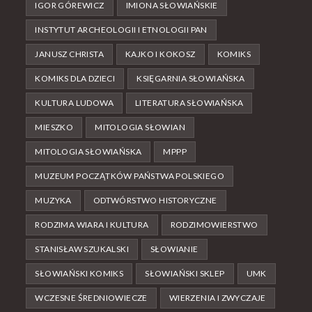
IGOR GÓREWICZ
IMIONA SŁOWIAŃSKIE
INSTYTUT ARCHEOLOGII I ETNOLOGII PAN
JANUSZ CHRISTA
KAJKO I KOKOSZ
KOMIKS
KOMIKS DLA DZIECI
KSIĘGARNIA SŁOWIAŃSKA
KULTURA LUDOWA
LITERATURA SŁOWIAŃSKA
MIESZKO
MITOLOGIA SŁOWIAN
MITOLOGIA SŁOWIAŃSKA
MPPP
MUZEUM POCZĄTKÓW PAŃSTWA POLSKIEGO
MUZYKA
ODTWÓRSTWO HISTORYCZNE
RODZIMA WIARA I KULTURA
RODZIMOWIERSTWO
STANISŁAW SZUKALSKI
SŁOWIANIE
SŁOWIAŃSKI KOMIKS
SŁOWIAŃSKI SKLEP
UMK
WCZESNE ŚREDNIOWIECZE
WIERZENIA I ZWYCZAJE