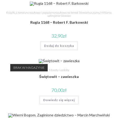
Książki
,
Literatura naukowa i popularnonaukowa na temat Słowiańszczyzny
,
Militaria,
uzbrojenie Słowian
Rugia 1168 – Robert F. Barkowski
32,90
zł
Dodaj do koszyka
BRAK W MAGAZYNIE
Monety i ozdoby
Świętowit – zawieszka
70,00
zł
Dowiedz się więcej