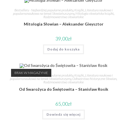
Bestsellery - Najbardziej popularne produkty
,
Książki
,
Literatura naukowa i
popularnonaukowa na temat Słowiańszczyzny
,
Mitologia słowiańska książki
,
Rodzimowierstwo słowiańskie
Mitologia Słowian – Aleksander Gieysztor
39,00
zł
Dodaj do koszyka
BRAK W MAGAZYNIE
Bestsellery - Najbardziej popularne produkty
,
Książki
,
Literatura naukowa i
popularnonaukowa na temat Słowiańszczyzny
,
Odtwórstwo historyczne Słowian
,
Rodzimowierstwo słowiańskie
Od Swarożyca do Świętowita – Stanisław Rosik
65,00
zł
Dowiedz się więcej