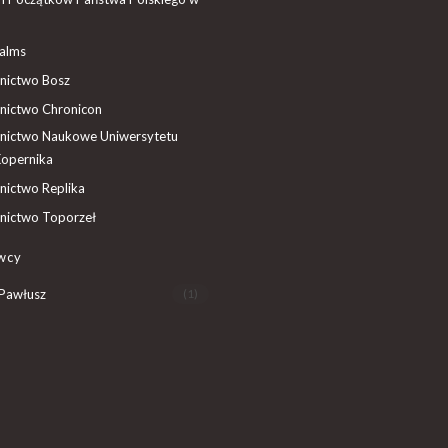
ealms
ictwo Bosz
ictwo Chronicon
ictwo Naukowe Uniwersytetu
Kopernika
ictwo Replika
ictwo Toporzeł
wcy
 Pawłusz
(1)