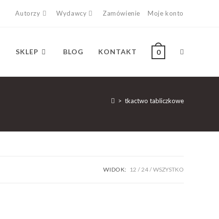
Autorzy
Wydawcy
Zamówienie
Moje konto
SKLEP
BLOG
KONTAKT
0
>
tkactwo tabliczkowe
WIDOK:
12
24
WSZYSTKO