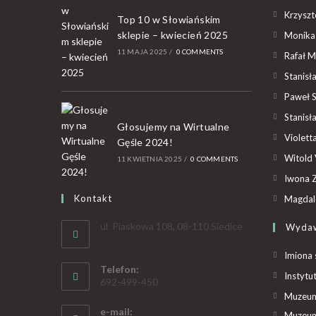
Krzyszto
Top 10 w Słowiańskim
sklepie – kwiecień 2025
Monika
11 MAJA 2025
/
0 COMMENTS
Rafał M
Stanisł
Paweł 
Stanisł
Głosujemy na Wirtualne
Violet
Gęśle 2024!
Witold 
11 KWIETNIA 2025
/
0 COMMENTS
Iwona Z
Kontakt
Magdal
ul. Piaskowa 108, 08-110 Siedlce
Wyda
Imiona 
Telefon:
Instytu
692-499-450
Muzeum 
e-mail:
Muzeum