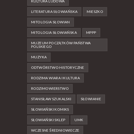
KULTURA LUDOWA
LITERATURA SŁOWIAŃSKA
MIESZKO
MITOLOGIA SŁOWIAN
MITOLOGIA SŁOWIAŃSKA
MPPP
MUZEUM POCZĄTKÓW PAŃSTWA
POLSKIEGO
MUZYKA
ODTWÓRSTWO HISTORYCZNE
RODZIMA WIARA I KULTURA
RODZIMOWIERSTWO
STANISŁAW SZUKALSKI
SŁOWIANIE
SŁOWIAŃSKI KOMIKS
SŁOWIAŃSKI SKLEP
UMK
WCZESNE ŚREDNIOWIECZE