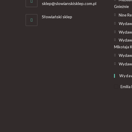
sklep@slowianskisklep.com.pl
Gnieźnie
Nine R
Słowiański sklep
Wydawn
Wydawn
Wydawn
Mikołaja 
Wydawn
Wydawn
Wyda
Emilia