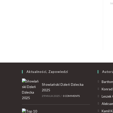
te
Aktualności, Zapowiedzi
Autor
Bartłom
Słowiański Dzień Dziecka
Konrad 
2025
29 MAJA 2025
/
0 COMMENTS
Leszek 
Aleksan
Kamil K