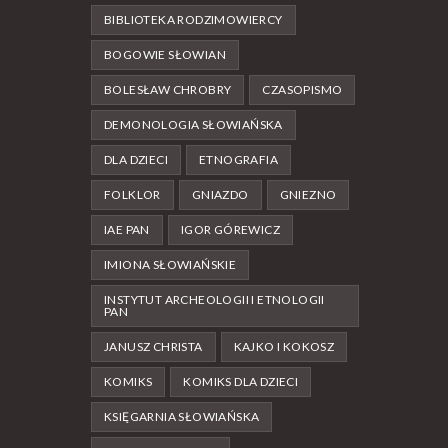
BIBLIOTEKA RODZIMOWIERCY
BOGOWIE SŁOWIAN
BOLESŁAW CHROBRY
CZASOPISMO
DEMONOLOGIA SŁOWIAŃSKA
DLA DZIECI
ETNOGRAFIA
FOLKLOR
GNIAZDO
GNIEZNO
IAE PAN
IGOR GÓREWICZ
IMIONA SŁOWIAŃSKIE
INSTYTUT ARCHEOLOGII I ETNOLOGII
PAN
JANUSZ CHRISTA
KAJKO I KOKOSZ
KOMIKS
KOMIKS DLA DZIECI
KSIĘGARNIA SŁOWIAŃSKA