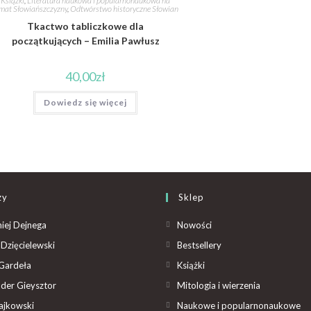
Książki
,
Literatura naukowa i popularnonaukowa na
mat Słowiańszczyzny
,
Odtwórstwo historyczne Słowian
Tkactwo tabliczkowe dla
początkujących – Emilia Pawłusz
40,00
zł
Dowiedz się więcej
zy
Sklep
iej Dejnega
Nowości
Dzięcielewski
Bestsellery
Gardeła
Książki
der Gieysztor
Mitologia i wierzenia
ajkowski
Naukowe i popularnonaukowe