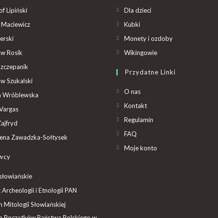
f Lipiński
Dla dzieci
 Maciewicz
Kubki
erski
Monety i ozdoby
aw Rosik
Wikingowie
Szczepanik
Przydatne Linki
aw Szukalski
O nas
ta Wróblewska
Kontakt
Vargas
Regulamin
ajfryd
FAQ
ena Zawadzka-Sołtysek
Moje konto
wcy
słowiańskie
t Archeologii i Etnologii PAN
Mitologii Słowiańskiej
 Początków Państwa Polskiego w